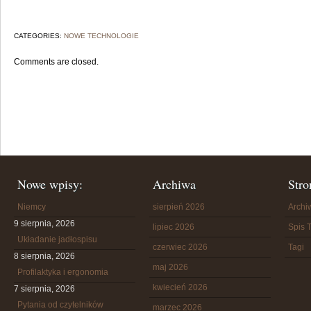
CATEGORIES:
NOWE TECHNOLOGIE
Comments are closed.
Nowe wpisy:
Archiwa
Stro
Niemcy
sierpień 2026
Arch
9 sierpnia, 2026
lipiec 2026
Spis T
Układanie jadłospisu
czerwiec 2026
Tagi
8 sierpnia, 2026
maj 2026
Profilaktyka i ergonomia
kwiecień 2026
7 sierpnia, 2026
Pytania od czytelników
marzec 2026