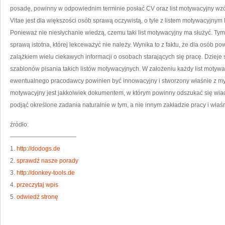
posadę, powinny w odpowiednim terminie posłać CV oraz list motywacyjny wzó
Vitae jest dla większości osób sprawą oczywistą, o tyle z listem motywacyjny
Ponieważ nie niesłychanie wiedzą, czemu taki list motywacyjny ma służyć. Ty
sprawą istotna, której lekceważyć nie należy. Wynika to z faktu, że dla osób po
zalążkiem wielu ciekawych informacji o osobach starających się pracę. Dzieje
szablonów pisania takich listów motywacyjnych. W założeniu każdy list motyw
ewentualnego pracodawcy powinien być innowacyjny i stworzony właśnie z myśl
motywacyjny jest jakkolwiek dokumentem, w którym powinny odszukać się wia
podjąć określone zadania naturalnie w tym, a nie innym zakładzie pracy i właś
źródło:
———————————
1.
http://dodogs.de
2.
sprawdź nasze porady
3.
http://donkey-tools.de
4.
przeczytaj wpis
5.
odwiedź stronę