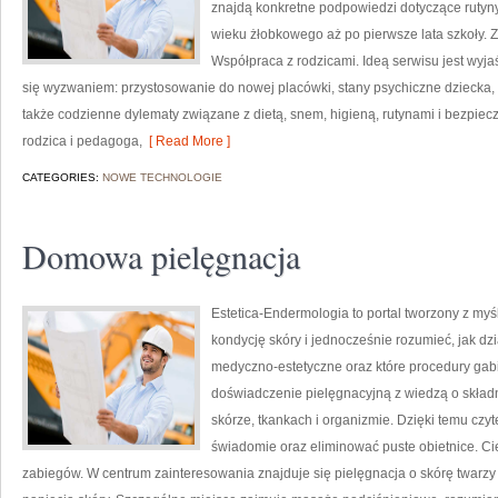
znajdą konkretne podpowiedzi dotyczące rutyn
wieku żłobkowego aż po pierwsze lata szkoły. Z
Współpraca z rodzicami. Ideą serwisu jest wyjaś
się wyzwaniem: przystosowanie do nowej placówki, stany psychiczne dziecka, 
także codzienne dylematy związane z dietą, snem, higieną, rutynami i bezpi
rodzica i pedagoga,
[ Read More ]
CATEGORIES:
NOWE TECHNOLOGIE
Domowa pielęgnacja
Estetica-Endermologia to portal tworzony z my
kondycję skóry i jednocześnie rozumieć, jak dz
medyczno-estetyczne oraz które procedury gab
doświadczenie pielęgnacyjną z wiedzą o skła
skórze, tkankach i organizmie. Dzięki temu czy
świadomie oraz eliminować puste obietnice. Ci
zabiegów. W centrum zainteresowania znajduje się pielęgnacja o skórę twarzy 