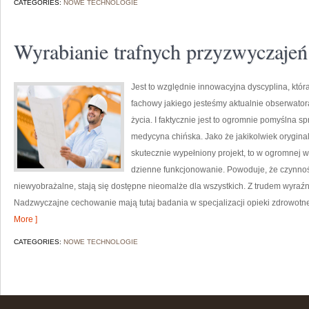
CATEGORIES:
NOWE TECHNOLOGIE
Wyrabianie trafnych przyzwyczajeń
Jest to względnie innowacyjna dyscyplina, która
fachowy jakiego jesteśmy aktualnie obserwator
życia. I faktycznie jest to ogromnie pomyślna sp
medycyna chińska. Jako że jakikolwiek oryginal
skutecznie wypełniony projekt, to w ogromnej w
dzienne funkcjonowanie. Powoduje, że czynnośc
niewyobrażalne, stają się dostępne nieomalże dla wszystkich. Z trudem wyraź
Nadzwyczajne cechowanie mają tutaj badania w specjalizacji opieki zdrowotnej
More ]
CATEGORIES:
NOWE TECHNOLOGIE