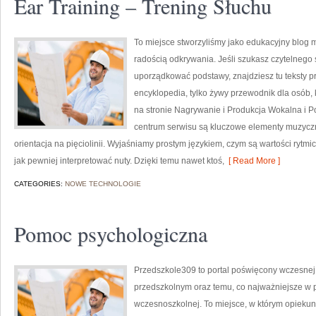
Ear Training – Trening Słuchu
To miejsce stworzyliśmy jako edukacyjny blog 
radością odkrywania. Jeśli szukasz czytelnego 
uporządkować podstawy, znajdziesz tu teksty pr
encyklopedia, tylko żywy przewodnik dla osób,
na stronie Nagrywanie i Produkcja Wokalna i 
centrum serwisu są kluczowe elementy muzyczn
orientacja na pięciolinii. Wyjaśniamy prostym językiem, czym są wartości rytmiczn
jak pewniej interpretować nuty. Dzięki temu nawet ktoś,
[ Read More ]
CATEGORIES:
NOWE TECHNOLOGIE
Pomoc psychologiczna
Przedszkole309 to portal poświęcony wczesne
przedszkolnym oraz temu, co najważniejsze w p
wczesnoszkolnej. To miejsce, w którym opiekun