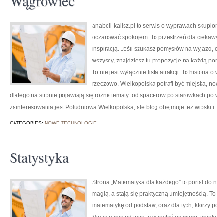
Wągrowiec
anabell-kalisz.pl to serwis o wyprawach skupion
oczarować spokojem. To przestrzeń dla ciekawyc
inspiracją. Jeśli szukasz pomysłów na wyjazd, 
wszyscy, znajdziesz tu propozycje na każdą po
To nie jest wyłącznie lista atrakcji. To histori
rzeczowo. Wielkopolska potrafi być miejska, n
dlatego na stronie pojawiają się różne tematy: od spacerów po starówkach 
zainteresowania jest Południowa Wielkopolska, ale blog obejmuje też wioski i
CATEGORIES:
NOWE TECHNOLOGIE
Statystyka
Strona „Matematyka dla każdego” to portal do n
magią, a stają się praktyczną umiejętnością. 
matematykę od podstaw, oraz dla tych, którzy p