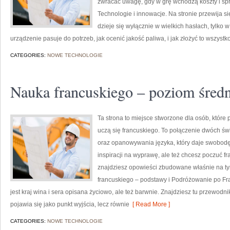
zwracać uwagę, gdy w grę wchodzą koszty i spr
Technologie i innowacje. Na stronie przewija si
dzieje się wyłącznie w wielkich hasłach, tylko 
urządzenie pasuje do potrzeb, jak ocenić jakość paliwa, i jak złożyć to wszystk
CATEGORIES:
NOWE TECHNOLOGIE
Nauka francuskiego – poziom śred
Ta strona to miejsce stworzone dla osób, które
uczą się francuskiego. To połączenie dwóch ś
oraz opanowywania języka, który daje swobod
inspiracji na wyprawę, ale też chcesz poczuć f
znajdziesz opowieści zbudowane właśnie na t
francuskiego – podstawy i Podróżowanie po Fran
jest kraj wina i sera opisana życiowo, ale też barwnie. Znajdziesz tu przewodnik
pojawia się jako punkt wyjścia, lecz równie
[ Read More ]
CATEGORIES:
NOWE TECHNOLOGIE