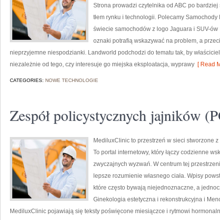
Strona prowadzi czytelnika od ABC po bardziej
tłem rynku i technologii. Polecamy Samochody 
świecie samochodów z logo Jaguara i SUV-ów L
oznaki potrafią wskazywać na problem, a przec
nieprzyjemne niespodzianki. Landworld podchodzi do tematu tak, by właścici
niezależnie od tego, czy interesuje go miejska eksploatacja, wyprawy
[ Read M
CATEGORIES:
NOWE TECHNOLOGIE
Zespół policystycznych jajników 
MediluxClinic to przestrzeń w sieci stworzone 
To portal internetowy, który łączy codzienne 
zwyczajnych wyzwań. W centrum tej przestrzeni
lepsze rozumienie własnego ciała. Wpisy powst
które często bywają niejednoznaczne, a jednoc
Ginekologia estetyczna i rekonstrukcyjna i M
MediluxClinic pojawiają się teksty poświęcone miesiączce i rytmowi hormona