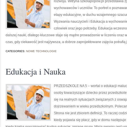
rozwoju. Witryna szkolapopow.pl przedstawia ży
wychowawców i uczniów. To portret o poznawan
etapy edukacyjne, w duchu wzajemnego szacunk
Wyzwania nauczycieli i Edukacja a wychowanie
człowiek oraz jego potrzeby. Edukacja wczesno
dalszej nauki, dlatego kluczowe staje się mądre prowadzenie w liczeniu oraz 
czas, gdy ciekawość jest najżywsza, a dobrze zaprojektowane zajęcia potrafią 
CATEGORIES:
NOWE TECHNOLOGIE
Edukacja i Nauka
PRZEDSZKOLE NA 5 – wortal o edukacji maluch
osoby towarzyszące dziecko przez przedszkole 
się na realnych sytuacjach związanych z oswaj
dojrzewaniem w wieku przedszkolnym. Polecamy
Strona nie jest zbiorem definicji. To raczej co
kiedy pojawia się płacz, gdy w domu następuje
kiedy trzeba porozmawiać trudną sytuację: zmianę grupy. Misją serwisu jest u