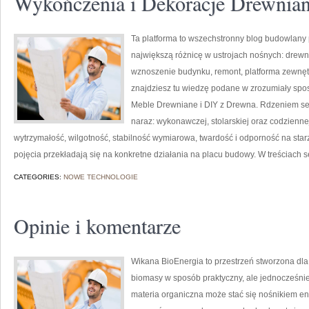
Wykończenia i Dekoracje Drewnia
Ta platforma to wszechstronny blog budowlany 
największą różnicę w ustrojach nośnych: drewn
wznoszenie budynku, remont, platforma zewnętrz
znajdziesz tu wiedzę podane w zrozumiały spo
Meble Drewniane i DIY z Drewna. Rdzeniem ser
naraz: wykonawczej, stolarskiej oraz codzienne
wytrzymałość, wilgotność, stabilność wymiarowa, twardość i odporność na starze
pojęcia przekładają się na konkretne działania na placu budowy. W treściach s
CATEGORIES:
NOWE TECHNOLOGIE
Opinie i komentarze
Wikana BioEnergia to przestrzeń stworzona dla 
biomasy w sposób praktyczny, ale jednocześnie 
materia organiczna może stać się nośnikiem ene