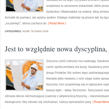
Niezależnie od tego, czy jesteś uczniem, opie
znajdziesz tu sensowne wskazówki, które prow
dyskretna i Matematyka na maturę. Ideą serwisu
formułki do pamięci, ale spójny system. Dlatego materiały są pisane tak, by łąc
„na pamięć”, strona zachęca do
[ Read More ]
CATEGORIES:
NOWE TECHNOLOGIE
Jest to względnie nowa dyscyplina, 
Znaczna cześć ludności ma nadwagę. Naukowc
cześć społeczeństwa ma tuszę. Naukowcy przek
druga Polaków. Nic wobec tego zadziwiającego,
Niestety tylko niewielu z nich zdaje sobie spraw
fizycznej, inni uzupełniają się w ogłaszane s
towary light – sklep Tarchomin. Tymczasem sukc
zdrowej diecie odchudzającej scalonej z aktywnością fizyczną – rekomenduj
ekologiczne. Aby zdrowo się odchudzać, należy wprowadzić parę
[ Read More 