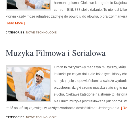
harmonią pisma. Ciekawe kategorie to Krajobraz
centrum Elfiki777 stoi działanie. To nie jest tylk
którym każdy może odnaleźć zachętę do powrotu do ołówka, pióra czy marker
Read More ]
CATEGORIES:
NOWE TECHNOLOGIE
Muzyka Filmowa i Serialowa
Limith to rozrywkowy magazyn muzyczny, który 
lekkości po całym dniu, ale też o tych, którzy c
spotykają się z opowieściami, a świeże wydania
przystępny, dzięki czemu muzyka staje się tu nat
słucha. Ciekawe kategorie na stronie to Histori
Na Limith muzyka jest traktowana jak podróż, w 
trafić na krótką zajawkę i w każdym wariancie dostać klimat. Jednego dnia
[ Re
CATEGORIES:
NOWE TECHNOLOGIE