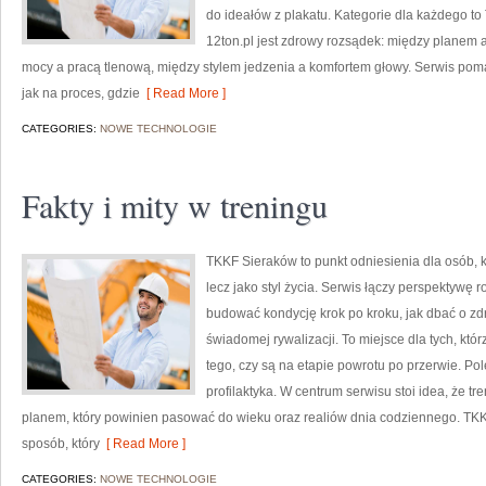
do ideałów z plakatu. Kategorie dla każdego t
12ton.pl jest zdrowy rozsądek: między planem
mocy a pracą tlenową, między stylem jedzenia a komfortem głowy. Serwis poma
jak na proces, gdzie
[ Read More ]
CATEGORIES:
NOWE TECHNOLOGIE
Fakty i mity w treningu
TKKF Sieraków to punkt odniesienia dla osób, kt
lecz jako styl życia. Serwis łączy perspektywę 
budować kondycję krok po kroku, jak dbać o zd
świadomej rywalizacji. To miejsce dla tych, któ
tego, czy są na etapie powrotu po przerwie. Po
profilaktyka. W centrum serwisu stoi idea, że tre
planem, który powinien pasować do wieku oraz realiów dnia codziennego. T
sposób, który
[ Read More ]
CATEGORIES:
NOWE TECHNOLOGIE