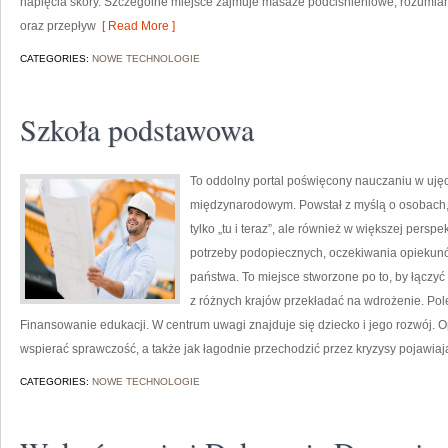
napięcia skóry. Szczególne miejsce zajmuje masaże podciśnieniowe, rozumiana 
oraz przepływ
[ Read More ]
CATEGORIES:
NOWE TECHNOLOGIE
Szkoła podstawowa
To oddolny portal poświęcony nauczaniu w uję
międzynarodowym. Powstał z myślą o osobach, k
tylko „tu i teraz”, ale również w większej persp
potrzeby podopiecznych, oczekiwania opiekunów
państwa. To miejsce stworzone po to, by łączyć 
z różnych krajów przekładać na wdrożenie. Po
Finansowanie edukacji. W centrum uwagi znajduje się dziecko i jego rozwój.
wspierać sprawczość, a także jak łagodnie przechodzić przez kryzysy pojawiaj
CATEGORIES:
NOWE TECHNOLOGIE