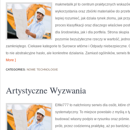
makmetalik.pl to centrum praktycznych wska
wykorzystania oraz zbiórki materiałów do przetw
lepiej rozumieć, jak działa rynek złomu, jak p
proces klasyfikacji oraz dlaczego właściwe p
dla środowiska, jak i dla portfela. Strona skupi
pozornie bezużyteczne rzeczy w wartość, jedn
zamkniętego. Ciekawe kategorie to Surowce wtórne i Odpady niebezpieczne. Gł
to nie abstrakcyjne hasło, ale konkretne działania. Zamiast ogólników, serwis 
More ]
CATEGORIES:
NOWE TECHNOLOGIE
Artystyczne Wyzwania
Elfiki777 to natchniony serwis dla osób, które 
systematyczny. To miejsce powstało z myślą o ty
budować własny podpis w rysunku oraz piśmie.
prób, przez codzienną praktykę, aż po bardzie