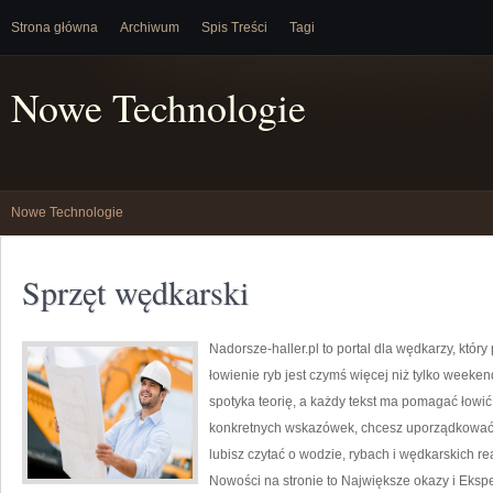
Strona główna
Archiwum
Spis Treści
Tagi
Nowe Technologie
Nowe Technologie
Sprzęt wędkarski
Nadorsze-haller.pl to portal dla wędkarzy, który
łowienie ryb jest czymś więcej niż tylko weeke
spotyka teorię, a każdy tekst ma pomagać łowić 
konkretnych wskazówek, chcesz uporządkować s
lubisz czytać o wodzie, rybach i wędkarskich r
Nowości na stronie to Największe okazy i Ekspe