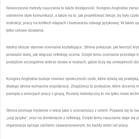
Nowoczesne metody nauczania to także dostępność. Kongres Anglistów zwraca
odmienne style komunikacji, a także na to, jak projektować lekcje, by były czyt
instrukcji, pracy na krótkich etapach i budowania odwagi językowej. W takim 
tylko celowe działania.
Istotny obszar stanowi ocenianie kształtujące. Strona pokazuje, jak tworzyć kry
prowadzi dalej, jak włączać refleksję ucznia. Dzięki temu ocenianie przestaje 
podejście szczególnie dobrze działa w realiach, gdzie liczy się umiejętność dz
Kongres Anglistów buduje również społeczność osób, które dzielą się praktyką.
dlatego strona wzmacnia współpracę. Znajdziesz tu podejście, które docenia
pamięta o emocjach pracy z grupą. Rozwój metodyczny to nie tylko nowe techni
Strona promuje myślenie o lekcji jako o scenariuszu z celem. Pojawia się tu n
„użyj języka”, oraz na domknięcie z refleksją. Dzięki temu nauczanie staje się
organizacja sprzyja zarówno zaawansowanym, bo każdy widzi cel pracy.