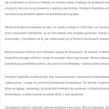
się moderatoreｍ procesu. Dlatego w centrum uwagi znajdują się podejścia ko
uczących się oraz uczą mówienia z większą płynnością. Kongres Anglistów pro
mechanicznej powtórki stawia na doświadczanie języka.
Strona jest także kompasem po tym, co działa w klasie w 2026 roku: od naucza
przez nauczanie hybrydowe, aż po mini-lekcje oraz projekty językowe. Każdy z
zrozumiały, z naciskiem na to, jak zastosować go w różnych poziomach zaawa
Bardzo ważnym filarem jest metodyka oparta na dowodach. W świecie, w którym 
Anglistów pomaga odróżnić modę od praktyki, która daje wyniki. Strona pokazuje
przemyślaną architekturą lekcji, aby proces był efektywny i jednocześnie dop
Kongres Anglistów podkreśla też rolę zaangażowania. Nauczanie angielskieg
„odhaczenia”, a staje się podróżą budowania kompetencji. Na stronie znajdziesz
które wciągają i sprawiają, że język jest środkiem do rozmowy o doświadczen
komunikacji, a jednocześnie pozwala dbać o cele językowe.
Szczególne miejsce zajmuje cyfrowe wsparcie nauczania. Strona pokazuje, ja