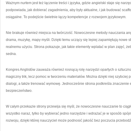
Ważnym nurtem jest też łączenie treści i języka, gdzie angielski staje się nar
podpowiada, jak dobierać zagadnienia, aby były aktualne, i jak budować scaffol
osiągalne. To podejście świetnie łączy kompetencje z rozwojem językowym.
Nie brakuje również miejsca na twórczość. Nowoczesne metody nauczania angi
drama, muzykę, mapy myśli. Dzięki temu uczący się lepiej zapamiętują nowe struk
realnemu użyciu. Strona pokazuje, jak takie elementy wplatać w plan zajęć, że
sedna.
Kongres Anglistów zauważa również rosnącą rolę narzędzi opartych o sztuczną i
magiczny trik, lecz pomoc w tworzeniu materiałów. Można dzięki niej szybciej 
dialogi, a także trenować wymowę. Jednocześnie strona podkreśla znaczenie ety
bezpieczeństwo.
W całym przekazie strony przewija się myśl, że nowoczesne nauczanie to ciągłe
wszystko naraz, tylko by wybierać jedno narzędzie i wdrażać je w sposób spó
rozwoju, dzięki której nauczyciel może podnosić jakość bez poczucia przebod