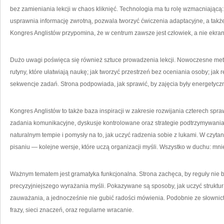
bez zamieniania lekcji w chaos kliknięć. Technologia ma tu rolę wzmacniającą
usprawnia informację zwrotną, pozwala tworzyć ćwiczenia adaptacyjne, a takż
Kongres Anglistów przypomina, że w centrum zawsze jest człowiek, a nie ekran
Dużo uwagi poświęca się również sztuce prowadzenia lekcji. Nowoczesne metody 
rutyny, które ułatwiają naukę; jak tworzyć przestrzeń bez oceniania osoby; jak
sekwencje zadań. Strona podpowiada, jak sprawić, by zajęcia były energetycz
Kongres Anglistów to także baza inspiracji w zakresie rozwijania czterech s
zadania komunikacyjne, dyskusje kontrolowane oraz strategie podtrzymywania 
naturalnym tempie i pomysły na to, jak uczyć radzenia sobie z lukami. W czytan
pisaniu — kolejne wersje, które uczą organizacji myśli. Wszystko w duchu: mniej
Ważnym tematem jest gramatyka funkcjonalna. Strona zachęca, by reguły nie 
precyzyjniejszego wyrażania myśli. Pokazywane są sposoby, jak uczyć struktur
zauważania, a jednocześnie nie gubić radości mówienia. Podobnie ze słownictw
frazy, sieci znaczeń, oraz regularne wracanie.