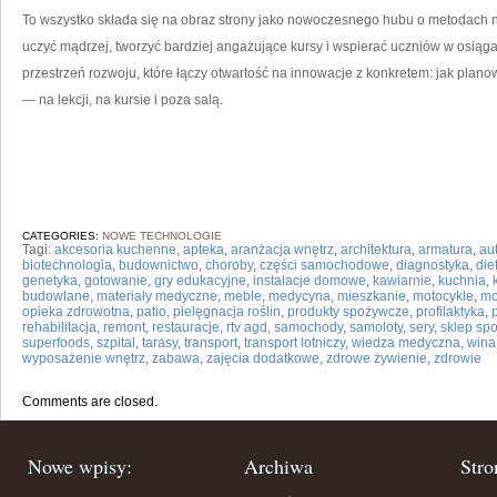
To wszystko składa się na obraz strony jako nowoczesnego hubu o metodach na
uczyć mądrzej, tworzyć bardziej angażujące kursy i wspierać uczniów w osiąg
przestrzeń rozwoju, które łączy otwartość na innowacje z konkretem: jak planow
— na lekcji, na kursie i poza salą.
CATEGORIES:
NOWE TECHNOLOGIE
Tagi:
akcesoria kuchenne
,
apteka
,
aranżacja wnętrz
,
architektura
,
armatura
,
au
biotechnologia
,
budownictwo
,
choroby
,
części samochodowe
,
diagnostyka
,
die
genetyka
,
gotowanie
,
gry edukacyjne
,
instalacje domowe
,
kawiarnie
,
kuchnia
,
budowlane
,
materiały medyczne
,
meble
,
medycyna
,
mieszkanie
,
motocykle
,
mo
opieka zdrowotna
,
patio
,
pielęgnacja roślin
,
produkty spożywcze
,
profilaktyka
,
rehabilitacja
,
remont
,
restauracje
,
rtv agd
,
samochody
,
samoloty
,
sery
,
sklep sp
superfoods
,
szpital
,
tarasy
,
transport
,
transport lotniczy
,
wiedza medyczna
,
wina
wyposażenie wnętrz
,
zabawa
,
zajęcia dodatkowe
,
zdrowe żywienie
,
zdrowie
Comments are closed.
Nowe wpisy:
Archiwa
Stro