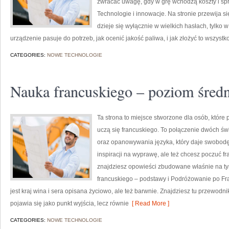
zwracać uwagę, gdy w grę wchodzą koszty i spr
Technologie i innowacje. Na stronie przewija si
dzieje się wyłącznie w wielkich hasłach, tylko 
urządzenie pasuje do potrzeb, jak ocenić jakość paliwa, i jak złożyć to wszystk
CATEGORIES:
NOWE TECHNOLOGIE
Nauka francuskiego – poziom śred
Ta strona to miejsce stworzone dla osób, które
uczą się francuskiego. To połączenie dwóch ś
oraz opanowywania języka, który daje swobod
inspiracji na wyprawę, ale też chcesz poczuć f
znajdziesz opowieści zbudowane właśnie na t
francuskiego – podstawy i Podróżowanie po Fran
jest kraj wina i sera opisana życiowo, ale też barwnie. Znajdziesz tu przewodnik
pojawia się jako punkt wyjścia, lecz równie
[ Read More ]
CATEGORIES:
NOWE TECHNOLOGIE