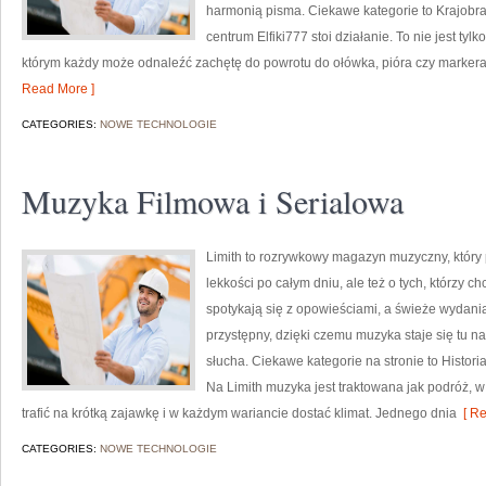
harmonią pisma. Ciekawe kategorie to Krajobraz
centrum Elfiki777 stoi działanie. To nie jest tylk
którym każdy może odnaleźć zachętę do powrotu do ołówka, pióra czy marker
Read More ]
CATEGORIES:
NOWE TECHNOLOGIE
Muzyka Filmowa i Serialowa
Limith to rozrywkowy magazyn muzyczny, który 
lekkości po całym dniu, ale też o tych, którzy c
spotykają się z opowieściami, a świeże wydania
przystępny, dzięki czemu muzyka staje się tu nat
słucha. Ciekawe kategorie na stronie to Histori
Na Limith muzyka jest traktowana jak podróż, w 
trafić na krótką zajawkę i w każdym wariancie dostać klimat. Jednego dnia
[ Re
CATEGORIES:
NOWE TECHNOLOGIE