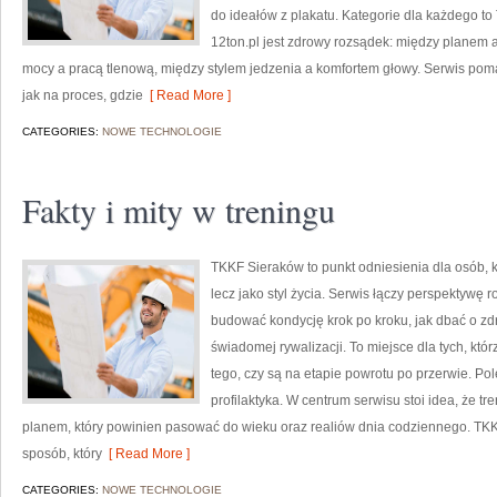
do ideałów z plakatu. Kategorie dla każdego t
12ton.pl jest zdrowy rozsądek: między planem
mocy a pracą tlenową, między stylem jedzenia a komfortem głowy. Serwis poma
jak na proces, gdzie
[ Read More ]
CATEGORIES:
NOWE TECHNOLOGIE
Fakty i mity w treningu
TKKF Sieraków to punkt odniesienia dla osób, kt
lecz jako styl życia. Serwis łączy perspektywę 
budować kondycję krok po kroku, jak dbać o zd
świadomej rywalizacji. To miejsce dla tych, któ
tego, czy są na etapie powrotu po przerwie. Po
profilaktyka. W centrum serwisu stoi idea, że tre
planem, który powinien pasować do wieku oraz realiów dnia codziennego. T
sposób, który
[ Read More ]
CATEGORIES:
NOWE TECHNOLOGIE