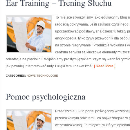
Ear Training – Trening Słuchu
To miejsce stworzyliśmy jako edukacyjny blog 
radością odkrywania. Jeśli szukasz czytelnego 
uporządkować podstawy, znajdziesz tu teksty pr
encyklopedia, tylko żywy przewodnik dla osób,
na stronie Nagrywanie i Produkcja Wokalna i 
centrum serwisu są kluczowe elementy muzyczn
orientacja na pięciolinii. Wyjaśniamy prostym językiem, czym są wartości rytmiczn
jak pewniej interpretować nuty. Dzięki temu nawet ktoś,
[ Read More ]
CATEGORIES:
NOWE TECHNOLOGIE
Pomoc psychologiczna
Przedszkole309 to portal poświęcony wczesne
przedszkolnym oraz temu, co najważniejsze w p
wczesnoszkolnej. To miejsce, w którym opiekun