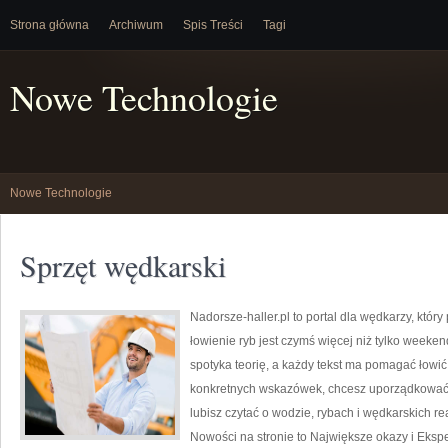
Strona główna
Archiwum
Spis Treści
Tagi
Nowe Technologie
Nowe Technologie
Sprzęt wędkarski
Nadorsze-haller.pl to portal dla wędkarzy, który
łowienie ryb jest czymś więcej niż tylko weeke
spotyka teorię, a każdy tekst ma pomagać łowić 
konkretnych wskazówek, chcesz uporządkować s
lubisz czytać o wodzie, rybach i wędkarskich r
Nowości na stronie to Największe okazy i Ekspe