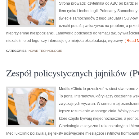
Strona prowadzi czytelnika od ABC po bardziej
tłem rynku i technologii. Polecamy Samochody 
świecie samochodów z logo Jaguara i SUV-ów L
oznaki potrafią wskazywać na problem, a przec
nieprzyjemne niespodzianki. Landworld podchodzi do tematu tak, by właścici
niezależnie od tego, czy interesuje go miejska eksploatacja, wyprawy
[ Read M
CATEGORIES:
NOWE TECHNOLOGIE
Zespół policystycznych jajników 
MediluxClinic to przestrzeń w sieci stworzone 
To portal internetowy, który łączy codzienne 
zwyczajnych wyzwań. W centrum tej przestrzeni
lepsze rozumienie własnego ciała. Wpisy powst
które często bywają niejednoznaczne, a jednoc
Ginekologia estetyczna i rekonstrukcyjna i M
MediluxClinic pojawiają się teksty poświęcone miesiączce i rytmowi hormona