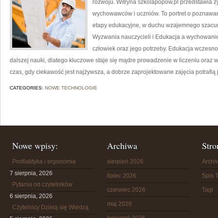
rozwoju. Witryna szkolapopow.pl przedstawia ży
wychowawców i uczniów. To portret o poznawan
etapy edukacyjne, w duchu wzajemnego szacunk
Wyzwania nauczycieli i Edukacja a wychowanie
człowiek oraz jego potrzeby. Edukacja wczesno
dalszej nauki, dlatego kluczowe staje się mądre prowadzenie w liczeniu oraz 
czas, gdy ciekawość jest najżywsza, a dobrze zaprojektowane zajęcia potrafią 
CATEGORIES:
NOWE TECHNOLOGIE
Nowe wpisy:
Archiwa
Stro
Profilaktyka i ergonomia
sierpień 2026
Arch
7 sierpnia, 2026
lipiec 2026
Spis T
Pytania od czytelników
czerwiec 2026
Tagi
6 sierpnia, 2026
maj 2026
Czytelnicy Dzielą się Wiedzą