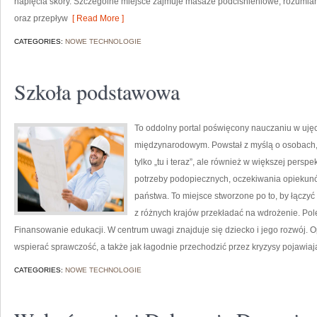
napięcia skóry. Szczególne miejsce zajmuje masaże podciśnieniowe, rozumiana 
oraz przepływ
[ Read More ]
CATEGORIES:
NOWE TECHNOLOGIE
Szkoła podstawowa
To oddolny portal poświęcony nauczaniu w uję
międzynarodowym. Powstał z myślą o osobach, k
tylko „tu i teraz”, ale również w większej persp
potrzeby podopiecznych, oczekiwania opiekunów
państwa. To miejsce stworzone po to, by łączyć 
z różnych krajów przekładać na wdrożenie. Po
Finansowanie edukacji. W centrum uwagi znajduje się dziecko i jego rozwój.
wspierać sprawczość, a także jak łagodnie przechodzić przez kryzysy pojawiaj
CATEGORIES:
NOWE TECHNOLOGIE