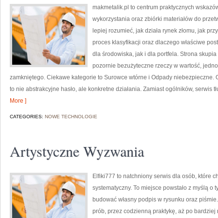
makmetalik.pl to centrum praktycznych wska
wykorzystania oraz zbiórki materiałów do przetw
lepiej rozumieć, jak działa rynek złomu, jak p
proces klasyfikacji oraz dlaczego właściwe p
dla środowiska, jak i dla portfela. Strona skupi
pozornie bezużyteczne rzeczy w wartość, jedn
zamkniętego. Ciekawe kategorie to Surowce wtórne i Odpady niebezpieczne. Gł
to nie abstrakcyjne hasło, ale konkretne działania. Zamiast ogólników, serwis 
More ]
CATEGORIES:
NOWE TECHNOLOGIE
Artystyczne Wyzwania
Elfiki777 to natchniony serwis dla osób, które 
systematyczny. To miejsce powstało z myślą o ty
budować własny podpis w rysunku oraz piśmie.
prób, przez codzienną praktykę, aż po bardzie