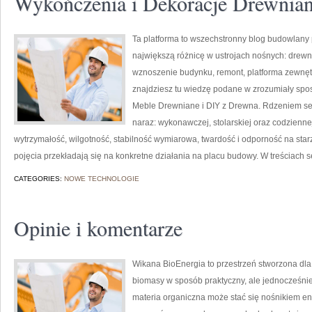
Wykończenia i Dekoracje Drewnia
Ta platforma to wszechstronny blog budowlany 
największą różnicę w ustrojach nośnych: drewn
wznoszenie budynku, remont, platforma zewnętrz
znajdziesz tu wiedzę podane w zrozumiały spo
Meble Drewniane i DIY z Drewna. Rdzeniem ser
naraz: wykonawczej, stolarskiej oraz codzienne
wytrzymałość, wilgotność, stabilność wymiarowa, twardość i odporność na starze
pojęcia przekładają się na konkretne działania na placu budowy. W treściach s
CATEGORIES:
NOWE TECHNOLOGIE
Opinie i komentarze
Wikana BioEnergia to przestrzeń stworzona dla 
biomasy w sposób praktyczny, ale jednocześnie 
materia organiczna może stać się nośnikiem ene