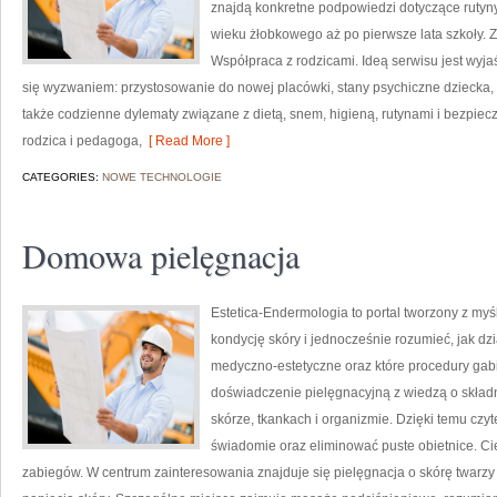
znajdą konkretne podpowiedzi dotyczące rutyn
wieku żłobkowego aż po pierwsze lata szkoły. Z
Współpraca z rodzicami. Ideą serwisu jest wyjaś
się wyzwaniem: przystosowanie do nowej placówki, stany psychiczne dziecka, 
także codzienne dylematy związane z dietą, snem, higieną, rutynami i bezpi
rodzica i pedagoga,
[ Read More ]
CATEGORIES:
NOWE TECHNOLOGIE
Domowa pielęgnacja
Estetica-Endermologia to portal tworzony z my
kondycję skóry i jednocześnie rozumieć, jak dz
medyczno-estetyczne oraz które procedury gab
doświadczenie pielęgnacyjną z wiedzą o skła
skórze, tkankach i organizmie. Dzięki temu czy
świadomie oraz eliminować puste obietnice. Ci
zabiegów. W centrum zainteresowania znajduje się pielęgnacja o skórę twarzy 