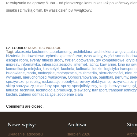
rozwiązania na oprawę ślubu – od pierwszego komunikatu aż po końcowy ele
smaku i z myślą o tym, by wasz dzień był wyjątkowy.
CATEGORIES:
NOWE TECHNOLOGIE
Tagi:
akcesoria kuchenne
,
apartamenty
,
architektura
,
architektura wnętrz
,
auta 
biżuteria
,
budownictwo
,
cyberbezpieczeństwo
,
czas wolny
,
części samochodo
escape room
,
eventy
,
fitness urody
,
fryzjer
,
gotowanie
,
gry komputerowe
,
gry p
imprezy
,
informatyka
,
integracja zespołu
,
internet
,
jachty
,
kawiarnie
,
kino na św
komunikacja miejska
,
kosmetyki
,
kuchnia
,
kulinaria
,
łodzie
,
logistyka transportu
budowlane
,
moda
,
motocykle
,
motoryzacja
,
multimedia
,
nieruchomości
,
nieruc
wynajem
,
nieruchomości wakacyjne
,
Oprogramowanie
,
paintball
,
perfumy
,
piel
spożywcze
,
przepisy
,
restauracje
,
robotyka
,
rowery elektryczne
,
rozrywka
,
rozr
sklep spożywczy
,
smartfony
,
spa
,
sprzęt specjalistyczny
,
stacje benzynowe
,
styl
tatuaże
,
technika
,
technologia produkcji
,
telewizory
,
transport
,
transport lotniczy
kuchni
,
zabiegi odmładzające
,
zdobienie ciała
Comments are closed.
Nowe wpisy:
Archiwa
Stro
Układanie jadłospisu
sierpień 2026
Arch