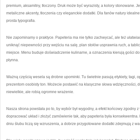
premium, aksamitny, tłoczony. Druk może być wyrazisty, a kolory stonowane. Jeś
metaliczne akcenty, tłoczenia czy eleganckie dodatki. Dla fanów natury idealn
prosta typografia.
Nie zapominamy o praktyce. Papeteria ma nie tylko zachwycać, ale też ułatwi
uniknąć niepewności przy wejściu na salę, plan stołów usprawnia ruch, a tabl
miejsce. Menu buduje doświadczenie kulinarne, a oznaczenia kierują gości do s
płynna.
Ważną częścią wesela są drobne upominki. Tu świetnie pasują etykiety, tagi, o
prezentom osobisty ton. Możecie postawić na klasyczne słowa wdzięczności, do
niewielkie, ale robią ogromne wrażenie.
Nasza strona powstała po to, by wybór był wygodny, a efekt końcowy zgodny z w
dopracować układ i złożyć zamówienie tak, aby papeteria była konsekwentna. 
dniu ślubu liczą się wzruszenia, a dobrze przygotowane dodatki zdejmują z wa