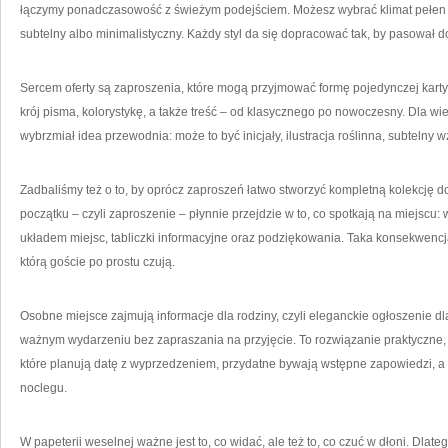
łączymy ponadczasowość z świeżym podejściem. Możesz wybrać klimat pełen b
subtelny albo minimalistyczny. Każdy styl da się dopracować tak, by pasował do 
Sercem oferty są zaproszenia, które mogą przyjmować formę pojedynczej karty.
krój pisma, kolorystykę, a także treść – od klasycznego po nowoczesny. Dla wie
wybrzmiał idea przewodnia: może to być inicjały, ilustracja roślinna, subtelny w
Zadbaliśmy też o to, by oprócz zaproszeń łatwo stworzyć kompletną kolekcję d
początku – czyli zaproszenie – płynnie przejdzie w to, co spotkają na miejscu: w
układem miejsc, tabliczki informacyjne oraz podziękowania. Taka konsekwencja
którą goście po prostu czują.
Osobne miejsce zajmują informacje dla rodziny, czyli eleganckie ogłoszenie dl
ważnym wydarzeniu bez zapraszania na przyjęcie. To rozwiązanie praktyczne, a
które planują datę z wyprzedzeniem, przydatne bywają wstępne zapowiedzi, a d
noclegu.
W papeterii weselnej ważne jest to, co widać, ale też to, co czuć w dłoni. Dlat