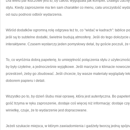
Dla wielu par kluczowe jest to, by całość wyglądała jak komplet. Dlatego zac
stylu. Kiedy zaproszenie ma ten sam charakter co menu, cała uroczystość wydaj
od razu podnosi odbiór wydarzenia.
Wśród dodatków ogromną rolę odgrywa też to, co “widać w kadrach”: tablice po
jeśli są to subtelne dodatki, świetnie budują atmosferę. Jeśli do tego dołożycie
interaktywne. Czasem wystarczy jeden pomysłowy detal, by goście poczuli, że
To, co wyróżnia dobrą papeterię, to umiejętność połączenia stylu z użytecznośc
by były czytelne, a jednocześnie wyjątkowe. Jeśli marzycie o klimacie nowocze
przestrzeń, żeby go zbudować. Jeśli chcecie, by wasze materiały wyglądały le
doborem papieru i detali.
Wszystko po to, by dzień ślubu miał oprawę, która jest autentyczna. Bo papeteria
gość trzyma w ręku zaproszenie, dostaje coś więcej niż informację: dostaje część
winietkę, czuje, że to wydarzenie jest dopracowane.
Jeżeli szukacie miejsca, w którym zawiadomienia i gadżety tworzą jedną spójną 