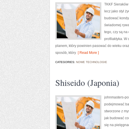
TKKF Sieraków t
lecz jako styl 
budować kondycj
świadomej rywal
tego, czy są na
profilaktyka. W 
planem, który powinien pasować do wieku ora
sposób, który
[ Read More ]
CATEGORIES:
NOWE TECHNOLOGIE
Shiseido (Japonia)
johnmasters-pol
podejmować bar
stworzone z myśl
jak budować co
się na pielęgnac