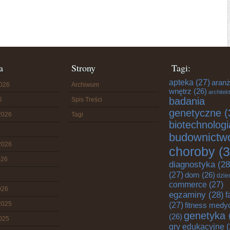
a
Strony
Tagi:
apteka
(27)
aranż
2026
Archiwum
wnętrz
(26)
architek
badania
6
Spis Treści
genetyczne
(
2026
Tagi
biotechnologi
budownictw
2026
choroby
(3
026
diagnostyka
(28
(27)
dom
(26)
dzie
commerce
(27)
026
egzaminy
(28)
f
2025
(27)
fitness medy
genetyka
(26)
2025
gry edukacyjne
(