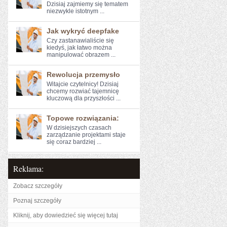
Dzisiaj zajmiemy się ⁤tematem
niezwykle istotnym ...
Jak wykryć deepfake
Czy zastanawialiście się
‍kiedyś, jak łatwo można
manipulować obrazem ...
Rewolucja przemysło
Witajcie czytelnicy! Dzisiaj ​
chcemy rozwiać⁣ tajemnicę
kluczową dla przyszłości ...
Topowe rozwiązania:
W dzisiejszych czasach
zarządzanie projektami staje
się coraz bardziej ...
Reklama:
Zobacz szczegóły
Poznaj szczegóły
Kliknij, aby dowiedzieć się więcej tutaj