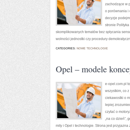
zachodzące w p
o porównania i 
decyzje podejm
stronie Polityk
skomplikowanych tematów bez spłycania sensu. C
wolności jednostki czy procedury demokratyczne
CATEGORIES:
NOWE TECHNOLOGIE
Opel – modele koncep
e-opel.com.pl to
wszystkim, co z
ciekawostki o m
lepiej zrozumie
czytać o motory
„na co dzień”, g
mity i Opel i technologie. Strona jest przyjazna