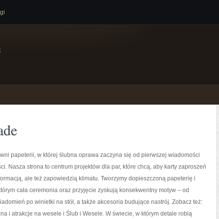
gi
e
ade
ni papeterii, w której ślubna oprawa zaczyna się od pierwszej wiadomości
ci. Nasza strona to centrum projektów dla par, które chcą, aby karty zaproszeń
informacją, ale też zapowiedzią klimatu. Tworzymy dopieszczoną papeterię i
 którym cała ceremonia oraz przyjęcie zyskują konsekwentny motyw – od
adomień po winietki na stół, a także akcesoria budujące nastrój. Zobacz też:
 i atrakcje na wesele i Ślub i Wesele. W świecie, w którym detale robią