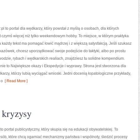
pl to portal dla wędkarzy, który powstał z myślą o osobach, dla których
st czymś więcej niż tylko weekendowym hobby. To miejsce, w którym praktyka
 a każdy tekst ma pomagać łowić mądrzej i z większą satysfakcją. Jeśli szukasz
kazówek, chcesz uporządkować swoje podejście do taktyki, albo po prostu
 wodzie, rybach i wędkarskich realiach, znajdziesz tu solidne kompendium.
nie to Największe okazy i Ekspedycje i wyprawy. Strona jest stworzona dla
zy, którzy lubią wyciągać wnioski. Jedni docenią łopatologiczne przykłady,
 o
[ Read More ]
i kryzysy
 to portal publicystyczny, który skupia się na edukacji obywatelskiej. To
osób, które chcą ogarniać mechanizmy państwa i wspólnoty, śledzić procesy