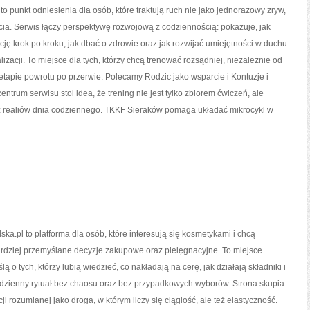
o punkt odniesienia dla osób, które traktują ruch nie jako jednorazowy zryw,
życia. Serwis łączy perspektywę rozwojową z codziennością: pokazuje, jak
ę krok po kroku, jak dbać o zdrowie oraz jak rozwijać umiejętności w duchu
izacji. To miejsce dla tych, którzy chcą trenować rozsądniej, niezależnie od
 etapie powrotu po przerwie. Polecamy Rodzic jako wsparcie i Kontuzje i
centrum serwisu stoi idea, że trening nie jest tylko zbiorem ćwiczeń, ale
z realiów dnia codziennego. TKKF Sieraków pomaga układać mikrocykl w
ska.pl to platforma dla osób, które interesują się kosmetykami i chcą
dziej przemyślane decyzje zakupowe oraz pielęgnacyjne. To miejsce
ą o tych, którzy lubią wiedzieć, co nakładają na cerę, jak działają składniki i
dzienny rytuał bez chaosu oraz bez przypadkowych wyborów. Strona skupia
ji rozumianej jako droga, w którym liczy się ciągłość, ale też elastyczność.