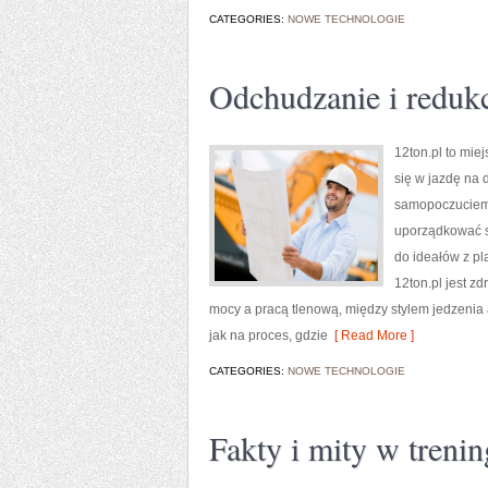
CATEGORIES:
NOWE TECHNOLOGIE
Odchudzanie i reduk
12ton.pl to mie
się w jazdę na 
samopoczuciem, 
uporządkować s
do ideałów z pl
12ton.pl jest 
mocy a pracą tlenową, między stylem jedzenia
jak na proces, gdzie
[ Read More ]
CATEGORIES:
NOWE TECHNOLOGIE
Fakty i mity w treni