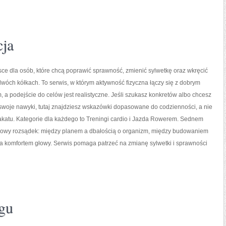
cja
jsce dla osób, które chcą poprawić sprawność, zmienić sylwetkę oraz wkręcić
dwóch kółkach. To serwis, w którym aktywność fizyczna łączy się z dobrym
a podejście do celów jest realistyczne. Jeśli szukasz konkretów albo chcesz
woje nawyki, tutaj znajdziesz wskazówki dopasowane do codzienności, a nie
akatu. Kategorie dla każdego to Treningi cardio i Jazda Rowerem. Sednem
zdrowy rozsądek: między planem a dbałością o organizm, między budowaniem
 a komfortem głowy. Serwis pomaga patrzeć na zmianę sylwetki i sprawności
ngu