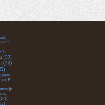
acja
tura
(23)
30)
a
(30)
o
(32)
5)
)
dieta
E-
ci
(24)
armacja
czny
(30)
27)