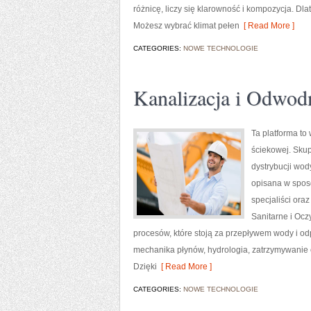
różnicę, liczy się klarowność i kompozycja. 
Możesz wybrać klimat pełen
[ Read More ]
CATEGORIES:
NOWE TECHNOLOGIE
Kanalizacja i Odwod
Ta platforma t
ściekowej. Skup
dystrybucji wody
opisana w sposó
specjaliści ora
Sanitarne i Ocz
procesów, które stoją za przepływem wody i od
mechanika płynów, hydrologia, zatrzymywanie 
Dzięki
[ Read More ]
CATEGORIES:
NOWE TECHNOLOGIE