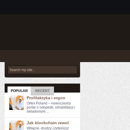
POPULAR
RECENT
Profilaktyka i ergon
Ortex Poland – nowoczesny
portal o ortopedii, rehabilitacji i
świadomym ...
Jak blockchain rewol
Witajcie, drodzy czytelnicy!