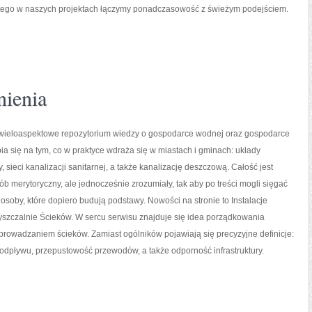
Dlatego w naszych projektach łączymy ponadczasowość z świeżym podejściem.
nienia
o wieloaspektowe repozytorium wiedzy o gospodarce wodnej oraz gospodarce
ia się na tym, co w praktyce wdraża się w miastach i gminach: układy
, sieci kanalizacji sanitarnej, a także kanalizację deszczową. Całość jest
b merytoryczny, ale jednocześnie zrozumiały, tak aby po treści mogli sięgać
z osoby, które dopiero budują podstawy. Nowości na stronie to Instalacje
yszczalnie Ścieków. W sercu serwisu znajduje się idea porządkowania
prowadzaniem ścieków. Zamiast ogólników pojawiają się precyzyjne definicje:
odpływu, przepustowość przewodów, a także odporność infrastruktury.