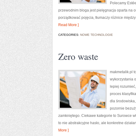
Polecamy Esté
przewodnim bloga jest pielęgnacja oparta na o
porządkować pojęcia, tłumaczy różnice między
Read More ]
CATEGORIES:
NOWE TECHNOLOGIE
Zero waste
makmetalik.pl 
wykorzystania o
lepiej rozumieć
proces klasyfi
dla środowiska, 
pozornie bezuż
zamkniętego. Ciekawe kategorie to Surowce wtó
to nie abstrakcyjne hasło, ale konkretne działa
More ]