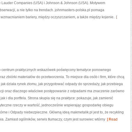
e Lauder Companies (USA) i Johnson & Johnson (USA). Motywem
bserwacji, a nie tylko na trendach. johnmasters-polska.pl pomaga
 wzmacnianiem bariery, między oczyszczaniem, a także między kojenie.
[
to centrum praktycznych wskazówek poświęcony tematyce ponownego
raz zbiórki materiałów do przetworzenia. To miejsce dla osób i firm, które chcą
, jak działa rynek złomu, jak przygotować odpady do sprzedaży, jak przebiega
kacji oraz dlaczego właściwe postępowanie z odpadami ma znaczenie zarówno
jak i dla portfela. Strona skupia się na praktyce: pokazuje, jak zamienić
yteczne rzeczy w wartość, jednocześnie wspierając gospodarkę obiegu
rne i Odpady niebezpieczne. Główną ideą makmetalik.pl jest to, że recykling
nia. Zamiast ogólników, serwis tłumaczy, czym jest surowiec wtórny
[ Read