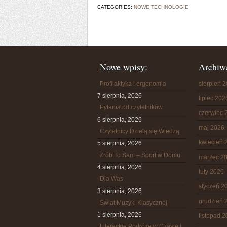
CATEGORIES:
NOWE TECHNOLOGIE
Nowe wpisy:
Archiw
Profilaktyka i ergonomia
sierpień 
7 sierpnia, 2026
lipiec 202
Pytania od czytelników
czerwiec 
6 sierpnia, 2026
maj 2026
Czytelnicy Dzielą się Wiedzą
kwiecień 
5 sierpnia, 2026
Zrób To Sam – Sport w Domu
marzec 2
4 sierpnia, 2026
luty 2026
Dla Was
styczeń 2
3 sierpnia, 2026
grudzień 
Świat Muzyki Klasycznej
1 sierpnia, 2026
listopad 
Literackie Podróże w Czasie i