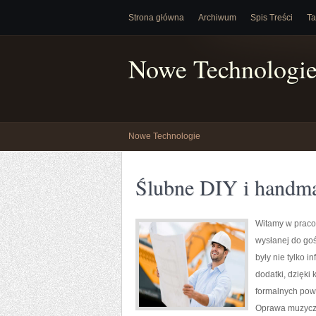
Strona główna
Archiwum
Spis Treści
Ta
Nowe Technologi
Nowe Technologie
Ślubne DIY i handm
Witamy w pracow
wysłanej do goś
były nie tylko 
dodatki, dzięki
formalnych powi
Oprawa muzyczna