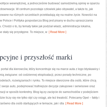
olityce wewnętrznej, a jednocześnie budować samodzielną opinię w oparciu
obserwacje. W centrum pozostaje człowiek jako obywatel, a także to, jak
owane na różnych szczeblach przekładają się na realne życie. Nowości na
a w Polsce i Polityka gospodarcza Blog jest pisany w duchu upraszczania
hodzi o to, by tematy takie jak podział władz, administracja lokalna,
 stały się przystępne. To miejsce, w
[ Read More ]
cyjne i przyszłość marki
 portal dla kierowców, który koncentruje się na marce auta z logo błyskawicy i
 nią związane: od codziennej eksploatacji, przez porady techniczne, po
odelach, rozwiązaniach i rynku. To miejsce stworzone dla osób, które chcą
ć swoje auto, podejmować trafniejsze decyzje zakupowe i serwisowe oraz
zacji w sposób konkretny. Blog łączy zacięcie do samochodów z podejściem
dzie liczy się nie tylko styl czy osiągi, ale też trwałość. Polecamy Opel – fakty i
 zarówno dla osób startujących w temacie, jak i dla
[ Read More ]