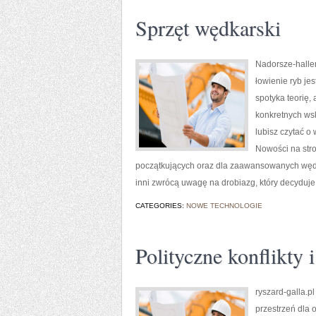
Sprzęt wędkarski
Nadorsze-haller.
łowienie ryb je
spotyka teorię,
konkretnych ws
lubisz czytać o
Nowości na stro
początkujących oraz dla zaawansowanych wędkar
inni zwrócą uwagę na drobiazg, który decyduje
CATEGORIES:
NOWE TECHNOLOGIE
Polityczne konflikty 
ryszard-galla.pl
przestrzeń dla 