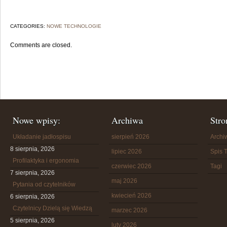
CATEGORIES:
NOWE TECHNOLOGIE
Comments are closed.
Nowe wpisy:
Archiwa
Stro
Układanie jadłospisu
sierpień 2026
Arch
8 sierpnia, 2026
lipiec 2026
Spis T
Profilaktyka i ergonomia
czerwiec 2026
Tagi
7 sierpnia, 2026
maj 2026
Pytania od czytelników
kwiecień 2026
6 sierpnia, 2026
Czytelnicy Dzielą się Wiedzą
marzec 2026
5 sierpnia, 2026
luty 2026