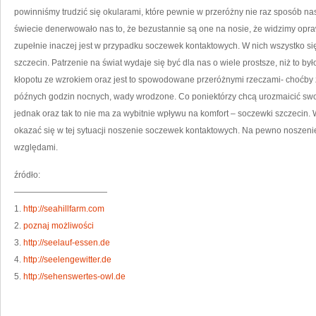
ZA
powinniśmy trudzić się okularami, które pewnie w przeróżny nie raz sposób 
NO
S
świecie denerwowało nas to, że bezustannie są one na nosie, że widzimy opra
K
zupełnie inaczej jest w przypadku soczewek kontaktowych. W nich wszystko s
szczecin. Patrzenie na świat wydaje się być dla nas o wiele prostsze, niż to 
kłopotu ze wzrokiem oraz jest to spowodowane przeróżnymi rzeczami- choćby 
późnych godzin nocnych, wady wrodzone. Co poniektórzy chcą urozmaicić swoje
jednak oraz tak to nie ma za wybitnie wpływu na komfort – soczewki szczecin
okazać się w tej sytuacji noszenie soczewek kontaktowych. Na pewno noszeni
względami.
źródło:
———————————
1.
http://seahillfarm.com
2.
poznaj możliwości
3.
http://seelauf-essen.de
4.
http://seelengewitter.de
5.
http://sehenswertes-owl.de