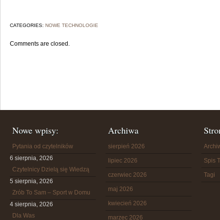
CATEGORIES:
NOWE TECHNOLOGIE
Comments are closed.
Nowe wpisy:
Archiwa
Stro
Pytania od czytelników
sierpień 2026
Arch
6 sierpnia, 2026
lipiec 2026
Spis T
Czytelnicy Dzielą się Wiedzą
czerwiec 2026
Tagi
5 sierpnia, 2026
maj 2026
Zrób To Sam – Sport w Domu
kwiecień 2026
4 sierpnia, 2026
Dla Was
marzec 2026