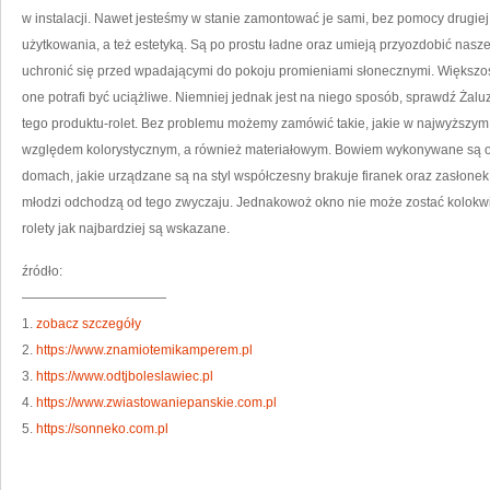
w instalacji. Nawet jesteśmy w stanie zamontować je sami, bez pomocy drugie
użytkowania, a też estetyką. Są po prostu ładne oraz umieją przyozdobić nasz
uchronić się przed wpadającymi do pokoju promieniami słonecznymi. Większość
one potrafi być uciążliwe. Niemniej jednak jest na niego sposób, sprawdź Żal
tego produktu-rolet. Bez problemu możemy zamówić takie, jakie w najwyższy
względem kolorystycznym, a również materiałowym. Bowiem wykonywane są on
domach, jakie urządzane są na styl współczesny brakuje firanek oraz zasłonek
młodzi odchodzą od tego zwyczaju. Jednakowoż okno nie może zostać kolokwi
rolety jak najbardziej są wskazane.
źródło:
———————————
1.
zobacz szczegóły
2.
https://www.znamiotemikamperem.pl
3.
https://www.odtjboleslawiec.pl
4.
https://www.zwiastowaniepanskie.com.pl
5.
https://sonneko.com.pl