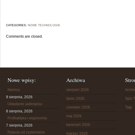
CATEGORIES:
NOWE TECHNOLOGIE
Comments are closed.
Nowe wpisy:
Archiwa
Stro
Niemcy
sierpień 2026
Arch
9 sierpnia, 2026
lipiec 2026
Spis T
Układanie jadłospisu
czerwiec 2026
Tagi
8 sierpnia, 2026
maj 2026
Profilaktyka i ergonomia
kwiecień 2026
7 sierpnia, 2026
Pytania od czytelników
marzec 2026