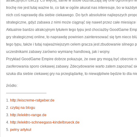
atrakcyjnych rzeczy. Co więcej, same w sobie odznaczają się one ogromnym w
trochę nie jest tutaj ważne to, co tak w ogóle akurat nas interesuje, bo w ka
nich coś naprawdę dla siebie ciekawego. Do tych absolutnie najlepszych propozy
strategiczne, gdyż zabawa z nimi może ciągnąć się nawet przez całe miesiące 
Aktualnie bardzo atrakcyjnym tytułem tego typu jest chociażby GoodGame Empir
gry strategicznej online, to naprawdę powinien zainteresować się tym nieco bliż
tego typu, także i tutaj najważniejszym celem gracza jest zbudowanie silneg
uczestnikami zabawy zarówno wymianę handlową, jak i wojny.
Przykład GoodGame Empire dobrze pokazuje, że owe gry mogą być obecnie n
zaoferowania sporo ciekawej zabawy. Zdecydowanie warto zatem zapoznać się z 
szuka dla siebie ciekawej gry na przeglądarkę, to niewątpliwie będzie to dla n
źródło:
———————————
1.
http://eiscreme-ratgeber.de
2.
czytaj na blogu
3.
http://elektro-range.de
4.
http://elektro-schneegass-kindelbrueck.de
5.
pełny artykuł