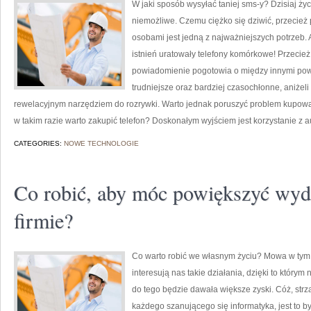
W jaki sposób wysyłać taniej sms-y? Dzisiaj ży
niemożliwe. Czemu ciężko się dziwić, przecie
osobami jest jedną z najważniejszych potrzeb. 
istnień uratowały telefony komórkowe! Przecie
powiadomienie pogotowia o między innymi p
trudniejsze oraz bardziej czasochłonne, aniżel
rewelacyjnym narzędziem do rozrywki. Warto jednak poruszyć problem kupow
w takim razie warto zakupić telefon? Doskonałym wyjściem jest korzystanie z 
CATEGORIES:
NOWE TECHNOLOGIE
Co robić, aby móc powiększyć wyd
firmie?
Co warto robić we własnym życiu? Mowa w tym m
interesują nas takie działania, dzięki to którym
do tego będzie dawała większe zyski. Cóż, strz
każdego szanującego się informatyka, jest to b