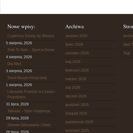
Nowe wpisy:
Archiwa
Stro
Czytelnicy Dzielą się Wiedzą
sierpień 2026
Arch
5 sierpnia, 2026
lipiec 2026
Spis T
Zrób To Sam – Sport w Domu
czerwiec 2026
Tagi
4 sierpnia, 2026
maj 2026
Dla Was
kwiecień 2026
3 sierpnia, 2026
Świat Muzyki Klasycznej
marzec 2026
1 sierpnia, 2026
luty 2026
Literackie Podróże w Czasie i
styczeń 2026
Przestrzeni
31 lipca, 2026
grudzień 2025
Tatuaże – Style i Inspiracje
listopad 2025
29 lipca, 2026
październik 2025
Zdrowe Odżywianie i Dieta
wrzesień 2025
26 lipca, 2026