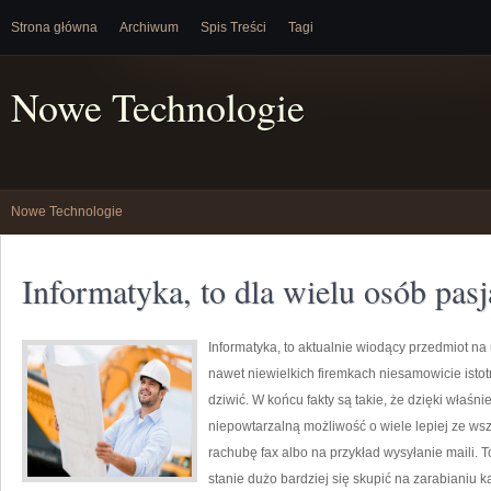
Strona główna
Archiwum
Spis Treści
Tagi
Nowe Technologie
Nowe Technologie
Informatyka, to dla wielu osób pasj
Informatyka, to aktualnie wiodący przedmiot na
nawet niewielkich firemkach niesamowicie isto
dziwić. W końcu fakty są takie, że dzięki właś
niepowtarzalną możliwość o wiele lepiej ze ws
rachubę fax albo na przykład wysyłanie maili. T
stanie dużo bardziej się skupić na zarabianiu 