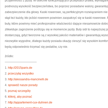
przyjemności z jazdy. W obecnie funkcjonujących przepisach prawa, wymagan
podnoszą wysokość bezpieczeństwa, bo poprzez posiadane walory, gwarant
zabezpieczenie dla głowy. Kaski rowerowe, są perfekcyjnym rozwiązaniem nie ty
stąd też każdy, kto jeździ rowerem powinien zaopatrzyć się w kaski rowerowe
buty, które powinny mieć profesjonalne właściwości dające niesamowicie dob
zlikwiduje zagrożenie poślizgu się w momencie jazdy. Buty sidi to najwyższej jak
dostarczają, gdyż tworzone są z wysokiej jakości materiałów i gwarantują wysok
niezwykle wygodne, dlatego każdy posiada okazję cieszyć się wysokim komfort
będą odpowiednio trzymać się pedałów, czy nie.
źródło:
———————————
1.
http://2015paris.de
2.
przeczytaj wszystko
3.
http://alessandra-mancinelli.de
4.
sprawdź nasze porady
5.
poznaj szczegóły
6.
kliknij, aby poznać
7.
http://appartement-cux-duhnen.de