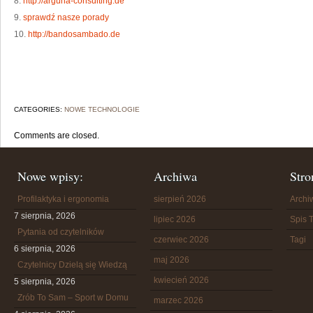
8.
http://arguna-consulting.de
9.
sprawdź nasze porady
10.
http://bandosambado.de
CATEGORIES:
NOWE TECHNOLOGIE
Comments are closed.
Nowe wpisy:
Archiwa
Stro
Profilaktyka i ergonomia
sierpień 2026
Arch
7 sierpnia, 2026
lipiec 2026
Spis T
Pytania od czytelników
czerwiec 2026
Tagi
6 sierpnia, 2026
maj 2026
Czytelnicy Dzielą się Wiedzą
kwiecień 2026
5 sierpnia, 2026
Zrób To Sam – Sport w Domu
marzec 2026