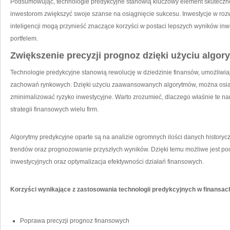
Podsumowując, technologie predykcyjne stanowią‌ kluczowy element skuteczne
inwestorom zwiększyć swoje szanse na osiągnięcie sukcesu. Inwestycje w rozw
inteligencji mogą⁣ przynieść znaczące ⁣korzyści ​w postaci lepszych wyników in
‍portfelem.
Zwiększenie precyzji prognoz‍ dzięki użyciu algo
Technologie predykcyjne‍ stanowią‌ rewolucję w dziedzinie​ finansów, umożliw
zachowań rynkowych. Dzięki użyciu zaawansowanych algorytmów, można osią
zminimalizować ryzyko inwestycyjne. Warto ⁤zrozumieć, dlaczego właśnie te n
strategii finansowych wielu firm.
Algorytmy predykcyjne oparte są na ⁢analizie ‍ogromnych ilości danych historyc
trendów oraz⁤ prognozowanie przyszłych wyników. Dzięki temu możliwe jest p
inwestycyjnych ‌oraz optymalizacja efektywności działań finansowych.
Korzyści wynikające z zastosowania technologii predykcyjnych w finansac
Poprawa precyzji prognoz ⁤finansowych