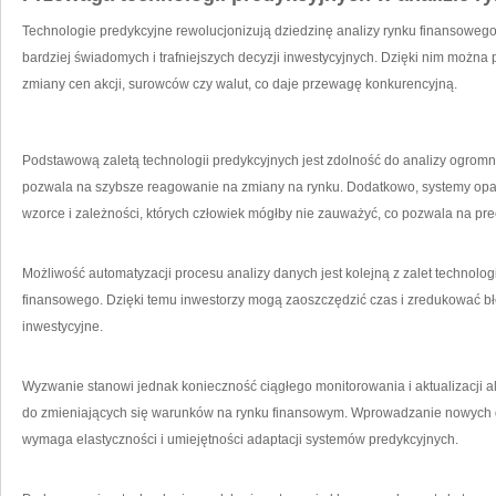
Technologie predykcyjne rewolucjonizują dziedzinę analizy rynku‍ finansowe
bardziej⁤ świadomych‌ i trafniejszych decyzji inwestycyjnych.⁣ Dzięki ‍nim możn
zmiany cen akcji, surowców czy walut, co daje przewagę konkurencyjną.
Podstawową zaletą technologii predykcyjnych jest zdolność do analizy ogromnyc
pozwala ‌na szybsze reagowanie na zmiany na ⁤rynku. Dodatkowo, systemy oparte
wzorce ‍i ⁢zależności, których człowiek mógłby nie zauważyć, co pozwala na⁢ p
Możliwość automatyzacji procesu analizy danych jest kolejną z⁤ zalet technologi
finansowego. Dzięki temu inwestorzy ⁤mogą⁣ zaoszczędzić czas i zredukować błęd
inwestycyjne.
Wyzwanie stanowi jednak ⁢konieczność ciągłego monitorowania i aktualizacji a
do zmieniających ‌się‌ warunków na⁤ rynku finansowym. Wprowadzanie⁤ nowych
wymaga elastyczności ‌i umiejętności adaptacji systemów predykcyjnych.