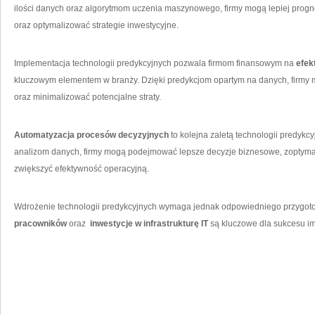
ilości ⁤danych oraz algorytmom uczenia maszynowego, firmy mogą​ lepiej prog
oraz optymalizować strategie‍ inwestycyjne.
Implementacja technologii predykcyjnych pozwala firmom ‌finansowym na
efek
kluczowym elementem w branży. Dzięki predykcjom ⁢opartym na danych, firmy
oraz minimalizować potencjalne⁤ straty.
Automatyzacja procesów decyzyjnych
‍to kolejna zaletą technologii predykc
analizom danych, firmy mogą ⁤podejmować lepsze decyzje ‌biznesowe, zoptym
zwiększyć efektywność operacyjną.
Wdrożenie ⁣technologii⁣ predykcyjnych wymaga jednak ⁤odpowiedniego ‍przygo
⁤pracowników
oraz ​
inwestycje w infrastrukturę IT
są ⁢kluczowe​ dla sukcesu i