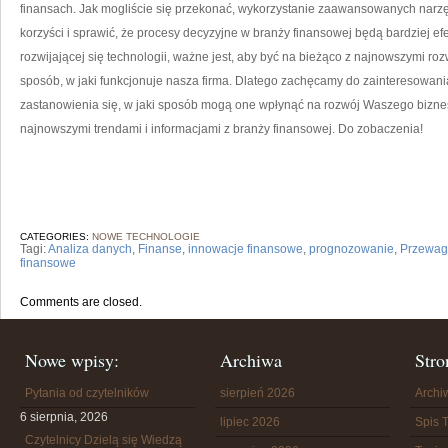
finansach. ‌Jak mogliście się ‌przekonać, wykorzystanie ‍zaawansowanych narz
korzyści⁣ i sprawić, że ​procesy decyzyjne ⁤w branży⁢ finansowej będą bardziej 
rozwijającej się technologii, ważne jest, ⁢aby być na bieżąco z najnowszymi r
sposób, w jaki funkcjonuje nasza​ firma. Dlatego zachęcamy ‍do zainteresowania s
zastanowienia​ się, w jaki sposób⁤ mogą one wpłynąć⁣ na‍ rozwój ⁣Waszego biznes
najnowszymi ‌trendami i informacjami‌ z ‌branży finansowej. Do zobaczenia!
CATEGORIES:
NOWE TECHNOLOGIE
Tagi:
Analiza danych
,
Finanse
,
innowacje finansowe
,
prognozowanie
,
Przewaga
finansowe
Comments are closed.
Nowe wpisy:
Archiwa
Stro
Pytania od czytelników
sierpień 2026
Arch
6 sierpnia, 2026
lipiec 2026
Spis T
Czytelnicy Dzielą się Wiedzą