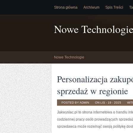
Strona główna
Archiwum
Spis Treści
Ta
Nowe Technologi
Nowe Technologie
Personalizacja zakup
sprzedaż w regionie
POSTED BY ADMIN
ON LIS - 19 - 2025
WI
Jakwyslac.pl to strona internetowa o handlu i
codziennej pracy osób prowadzących sprzedaż on
sprzedawca może rozwinąć swoją politykę dos