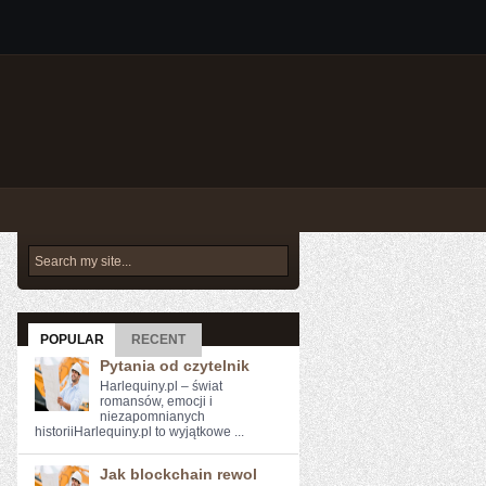
POPULAR
RECENT
Pytania od czytelnik
Harlequiny.pl – świat
romansów, emocji i
niezapomnianych
historiiHarlequiny.pl to wyjątkowe ...
Jak blockchain rewol