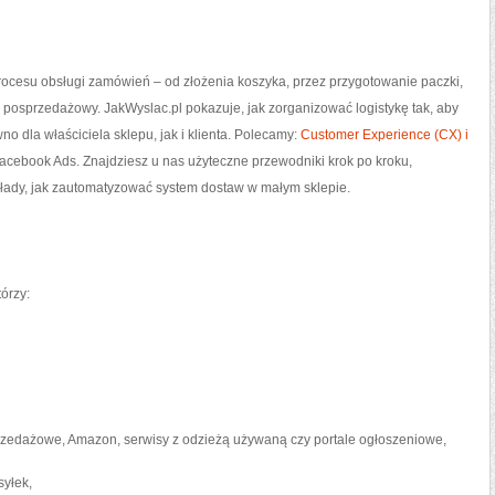
REGIONIE
rocesu obsługi zamówień – od złożenia koszyka, przez przygotowanie paczki,
s posprzedażowy. JakWyslac.pl pokazuje, jak zorganizować logistykę tak, aby
o dla właściciela sklepu, jak i klienta. Polecamy:
Customer Experience (CX) i
acebook Ads. Znajdziesz u nas użyteczne przewodniki krok po kroku,
łady, jak zautomatyzować system dostaw w małym sklepie.
órzy:
sprzedażowe, Amazon, serwisy z odzieżą używaną czy portale ogłoszeniowe,
syłek,