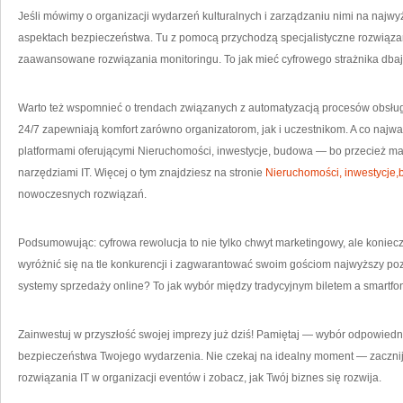
Jeśli mówimy o organizacji wydarzeń kulturalnych i zarządzaniu nimi na najw
aspektach bezpieczeństwa. Tu z pomocą przychodzą specjalistyczne rozwiązan
zaawansowane rozwiązania monitoringu. To jak mieć cyfrowego strażnika dba
Warto też wspomnieć o trendach związanych z automatyzacją procesów obsługi 
24/7 zapewniają komfort zarówno organizatorom, jak i uczestnikom. A co najw
platformami oferującymi Nieruchomości, inwestycje, budowa — bo przecież maj
narzędziami IT. Więcej o tym znajdziesz na stronie
Nieruchomości, inwestycje
nowoczesnych rozwiązań.
Podsumowując: cyfrowa rewolucja to nie tylko chwyt marketingowy, ale konie
wyróżnić się na tle konkurencji i zagwarantować swoim gościom najwyższy poz
systemy sprzedaży online? To jak wybór między tradycyjnym biletem a smartfo
Zainwestuj w przyszłość swojej imprezy już dziś! Pamiętaj — wybór odpowiedn
bezpieczeństwa Twojego wydarzenia. Nie czekaj na idealny moment — zaczni
rozwiązania IT w organizacji eventów i zobacz, jak Twój biznes się rozwija.