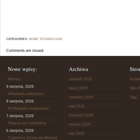
CATEGORIES:
NOWE TECHNOLOGIE
Comments are closed.
Nowe wpisy:
Archiwa
Stro
Niemcy
sierpień 2026
Arch
9 sierpnia, 2026
lipiec 2026
Spis T
Układanie jadłospisu
czerwiec 2026
Tagi
8 sierpnia, 2026
maj 2026
Profilaktyka i ergonomia
kwiecień 2026
7 sierpnia, 2026
Pytania od czytelników
marzec 2026
6 sierpnia, 2026
luty 2026
Czytelnicy Dzielą się Wiedzą