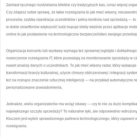
Zamiast ręcznego rozdzielania biletów czy tradycyjnych kas, coraz więcej org
Czy zdajesz sobie sprawę, że takie rozwiązania to jak mieć własny, niezawodn
procesów, szybka rejestracja uczestników i pełna kontrola nad sprzedażą — to ty
w dobie smartfonów większość ludzi kupuje bilety właśnie przez aplikacje mob
online to jak postawienie na technologiczne bezpieczeństwo swojego przedsię
Organizacja koncertu lub wystawy wymaga też sprawnej logistyki i dokładneg
nowoczesne rozwiązania IT, które pozwalają na monitorowanie sprzedaży w c
nawet analizę danych o uczestnikach. To jak mieć własny radar, który wyłapuje 
transformacji branży kulturalnej, użycie chmury obliczeniowej i integracji sys
też na rosnące znaczenie sztucznej inteligencji — na przykład automatyczne 
personalizowane powiadomienia.
Jednakże, wielu organizatorów ma wciąż obawy — czy to nie za dużo komplika
największego szczytu sprzedaży? To naturalne lęki, ale odpowiednio wdrożony 
Kluczem jest wybór sprawdzonego partnera technologicznego, który zapewni w
rozwiązania.