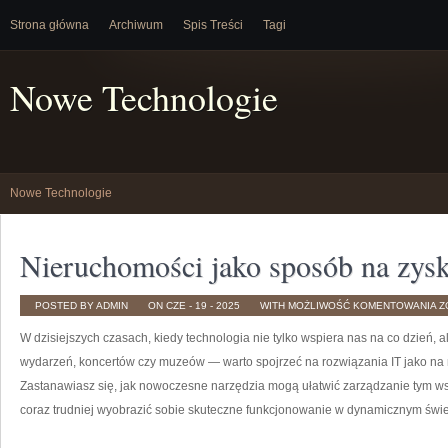
Strona główna
Archiwum
Spis Treści
Tagi
Nowe Technologie
Nowe Technologie
Nieruchomości jako sposób na zys
N
POSTED BY ADMIN
ON CZE - 19 - 2025
WITH
MOŻLIWOŚĆ KOMENTOWANIA
Z
J
S
W dzisiejszych czasach, kiedy technologia nie tylko wspiera nas na co dzień, a
N
Z
wydarzeń, koncertów czy muzeów — warto spojrzeć na rozwiązania IT jako na
Zastanawiasz się, jak nowoczesne narzędzia mogą ułatwić zarządzanie tym ws
coraz trudniej wyobrazić sobie skuteczne funkcjonowanie w dynamicznym świeci