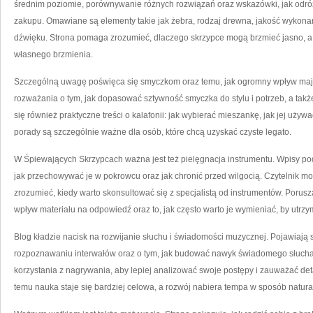
średnim poziomie, porównywanie różnych rozwiązań oraz wskazówki, jak odr
zakupu. Omawiane są elementy takie jak żebra, rodzaj drewna, jakość wykona
dźwięku. Strona pomaga zrozumieć, dlaczego skrzypce mogą brzmieć jasno, a 
własnego brzmienia.
Szczególną uwagę poświęca się smyczkom oraz temu, jak ogromny wpływ mają n
rozważania o tym, jak dopasować sztywność smyczka do stylu i potrzeb, a także
się również praktyczne treści o kalafonii: jak wybierać mieszankę, jak jej używa
porady są szczególnie ważne dla osób, które chcą uzyskać czyste legato.
W Śpiewających Skrzypcach ważna jest też pielęgnacja instrumentu. Wpisy pod
jak przechowywać je w pokrowcu oraz jak chronić przed wilgocią. Czytelnik 
zrozumieć, kiedy warto skonsultować się z specjalistą od instrumentów. Porusz
wpływ materiału na odpowiedź oraz to, jak często warto je wymieniać, by utr
Blog kładzie nacisk na rozwijanie słuchu i świadomości muzycznej. Pojawiają s
rozpoznawaniu interwałów oraz o tym, jak budować nawyk świadomego słucha
korzystania z nagrywania, aby lepiej analizować swoje postępy i zauważać detal
temu nauka staje się bardziej celowa, a rozwój nabiera tempa w sposób natura