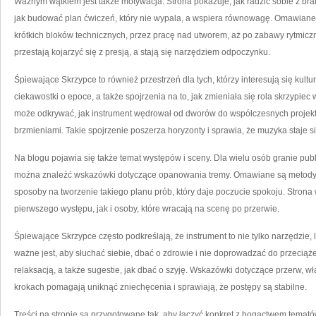
Ważnym wątkiem jest także motywacja. Strona pokazuje, jak radzić sobie z brak
jak budować plan ćwiczeń, który nie wypala, a wspiera równowagę. Omawiane 
krótkich bloków technicznych, przez pracę nad utworem, aż po zabawy rytmiczn
przestają kojarzyć się z presją, a stają się narzędziem odpoczynku.
Śpiewające Skrzypce to również przestrzeń dla tych, którzy interesują się kult
ciekawostki o epoce, a także spojrzenia na to, jak zmieniała się rola skrzypiec
może odkrywać, jak instrument wędrował od dworów do współczesnych projektó
brzmieniami. Takie spojrzenie poszerza horyzonty i sprawia, że muzyka staje się
Na blogu pojawia się także temat występów i sceny. Dla wielu osób granie publ
można znaleźć wskazówki dotyczące opanowania tremy. Omawiane są metody 
sposoby na tworzenie takiego planu prób, który daje poczucie spokoju. Strona 
pierwszego występu, jak i osoby, które wracają na scenę po przerwie.
Śpiewające Skrzypce często podkreślają, że instrument to nie tylko narzędzie, 
ważne jest, aby słuchać siebie, dbać o zdrowie i nie doprowadzać do przeciąż
relaksacją, a także sugestie, jak dbać o szyję. Wskazówki dotyczące przerw, 
krokach pomagają uniknąć zniechęcenia i sprawiają, że postępy są stabilne.
Treści na stronie są przygotowane tak, aby łączyć konkret z bogactwem tematów