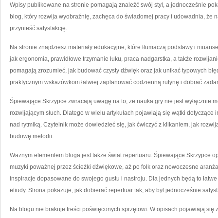
Wpisy publikowane na stronie pomagają znaleźć swój styl, a jednocześnie pok
blog, który rozwija wyobraźnię, zachęca do świadomej pracy i udowadnia, że 
przynieść satysfakcję.
Na stronie znajdziesz materiały edukacyjne, które tłumaczą podstawy i niuans
jak ergonomia, prawidłowe trzymanie łuku, praca nadgarstka, a także rozwijani
pomagają zrozumieć, jak budować czysty dźwięk oraz jak unikać typowych błędó
praktycznym wskazówkom łatwiej zaplanować codzienną rutynę i dobrać zadan
Śpiewające Skrzypce zwracają uwagę na to, że nauka gry nie jest wyłącznie
rozwijającym słuch. Dlatego w wielu artykułach pojawiają się wątki dotyczące i
nad rytmiką. Czytelnik może dowiedzieć się, jak ćwiczyć z klikaniem, jak rozwi
budowę melodii.
Ważnym elementem bloga jest także świat repertuaru. Śpiewające Skrzypce opi
muzyki poważnej przez ścieżki dźwiękowe, aż po folk oraz nowoczesne aranża
inspiracje dopasowane do swojego gustu i nastroju. Dla jednych będą to łatwe
etiudy. Strona pokazuje, jak dobierać repertuar tak, aby był jednocześnie satys
Na blogu nie brakuje treści poświęconych sprzętowi. W opisach pojawiają się