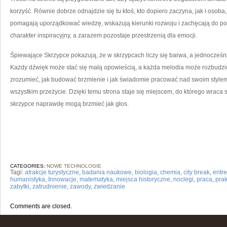
korzyść. Równie dobrze odnajdzie się tu ktoś, kto dopiero zaczyna, jak i osob
pomagają uporządkować wiedzę, wskazują kierunki rozwoju i zachęcają do po
charakter inspiracyjny, a zarazem pozostaje przestrzenią dla emocji.
Śpiewające Skrzypce pokazują, że w skrzypcach liczy się barwa, a jednocześni
Każdy dźwięk może stać się małą opowieścią, a każda melodia może rozbudzić
zrozumieć, jak budować brzmienie i jak świadomie pracować nad swoim stylem
wszystkim przeżycie. Dzięki temu strona staje się miejscem, do którego wraca s
skrzypce naprawdę mogą brzmieć jak głos.
CATEGORIES:
NOWE TECHNOLOGIE
Tagi:
atrakcje turystyczne
,
badania naukowe
,
biologia
,
chemia
,
city break
,
entr
humanistyka
,
Innowacje
,
matematyka
,
miejsca historyczne
,
noclegi
,
praca
,
prak
zabytki
,
zatrudnienie
,
zawody
,
zwiedzanie
Comments are closed.