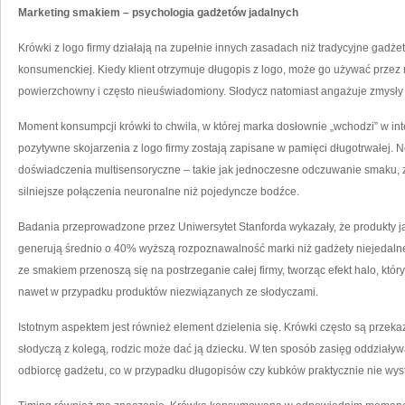
Marketing smakiem – psychologia gadżetów jadalnych
Krówki z logo firmy działają na zupełnie innych zasadach niż tradycyjne gadż
konsumenckiej. Kiedy klient otrzymuje długopis z logo, może go używać przez m
powierzchowny i często nieuświadomiony. Słodycz natomiast angażuje zmysły 
Moment konsumpcji krówki to chwila, w której marka dosłownie „wchodzi” w inte
pozytywne skojarzenia z logo firmy zostają zapisane w pamięci długotrwałej. 
doświadczenia multisensoryczne – takie jak jednoczesne odczuwanie smaku, z
silniejsze połączenia neuronalne niż pojedyncze bodźce.
Badania przeprowadzone przez Uniwersytet Stanforda wykazały, że produkty 
generują średnio o 40% wyższą rozpoznawalność marki niż gadżety niejedaln
ze smakiem przenoszą się na postrzeganie całej firmy, tworząc efekt halo, kt
nawet w przypadku produktów niezwiązanych ze słodyczami.
Istotnym aspektem jest również element dzielenia się. Krówki często są przek
słodyczą z kolegą, rodzic może dać ją dziecku. W ten sposób zasięg oddziały
odbiorcę gadżetu, co w przypadku długopisów czy kubków praktycznie nie wys