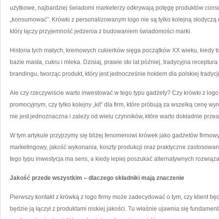
użytkowe, najbardziej świadomi marketerzy odkrywają potęgę produktów cons
„konsumować”. Krówki z personalizowanym logo nie są tylko kolejną słodyczą n
który łączy przyjemność jedzenia z budowaniem świadomości marki.
Historia tych małych, kremowych cukierków sięga początków XX wieku, kiedy to
bazie masła, cukru i mleka. Dzisiaj, prawie sto lat później, tradycyjna receptu
brandingu, tworząc produkt, który jest jednocześnie hołdem dla polskiej trad
Ale czy rzeczywiście warto inwestować w tego typu gadżety? Czy krówki z log
promocyjnym, czy tylko kolejny „kit” dla firm, które próbują za wszelką cenę w
nie jest jednoznaczna i zależy od wielu czynników, które warto dokładnie prze
W tym artykule przyjrzymy się bliżej fenomenowi krówek jako gadżetów firmowy
marketingowy, jakość wykonania, koszty produkcji oraz praktyczne zastosowan
tego typu inwestycja ma sens, a kiedy lepiej poszukać alternatywnych rozwiąz
Jakość przede wszystkim – dlaczego składniki mają znaczenie
Pierwszy kontakt z krówką z logo firmy może zadecydować o tym, czy klient będ
będzie ją łączył z produktami niskiej jakości. Tu właśnie ujawnia się fundame