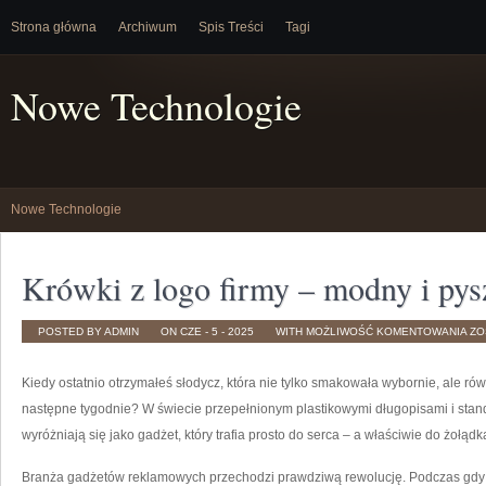
Strona główna
Archiwum
Spis Treści
Tagi
Nowe Technologie
Nowe Technologie
Krówki z logo firmy – modny i pysz
KR
POSTED BY ADMIN
ON CZE - 5 - 2025
WITH
MOŻLIWOŚĆ KOMENTOWANIA
ZO
Z
LO
FI
–
Kiedy ostatnio otrzymałeś słodycz, która nie tylko smakowała wybornie, ale r
MO
I
następne tygodnie? W świecie przepełnionym plastikowymi długopisami i st
PY
GA
wyróżniają się jako gadżet, który trafia prosto do serca – a właściwie do żołądk
CZ
KI
Branża gadżetów reklamowych przechodzi prawdziwą rewolucję. Podczas gdy w