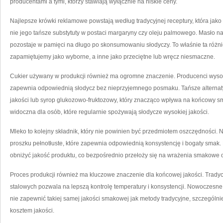
producentami a tymi, którzy stawiają wyłącznie na niskie ceny.
Najlepsze krówki reklamowe powstają według tradycyjnej receptury, która jak
nie jego tańsze substytuty w postaci margaryny czy oleju palmowego. Masło n
pozostaje w pamięci na długo po skonsumowaniu słodyczy. To właśnie ta różni
zapamiętujemy jako wyborne, a inne jako przeciętne lub wręcz niesmaczne.
Cukier używany w produkcji również ma ogromne znaczenie. Producenci wysokiej
zapewnia odpowiednią słodycz bez nieprzyjemnego posmaku. Tańsze alternaty
jakości lub syrop glukozowo-fruktozowy, który znacząco wpływa na końcowy sm
widoczna dla osób, które regularnie spożywają słodycze wysokiej jakości.
Mleko to kolejny składnik, który nie powinien być przedmiotem oszczędności. 
proszku pełnotłuste, które zapewnia odpowiednią konsystencję i bogaty smak.
obniżyć jakość produktu, co bezpośrednio przełoży się na wrażenia smakow
Proces produkcji również ma kluczowe znaczenie dla końcowej jakości. Trady
stalowych pozwala na lepszą kontrolę temperatury i konsystencji. Nowoczesne
nie zapewnić takiej samej jakości smakowej jak metody tradycyjne, szczególnie
kosztem jakości.