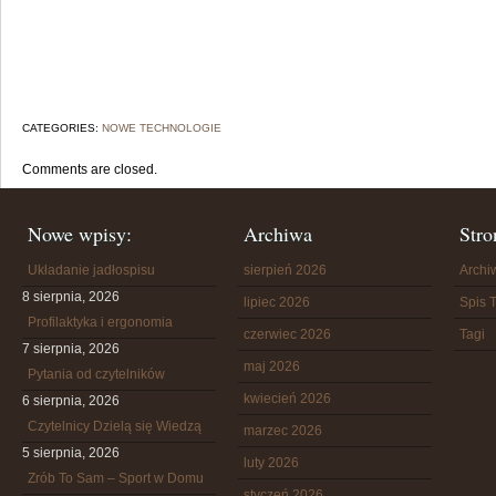
CATEGORIES:
NOWE TECHNOLOGIE
Comments are closed.
Nowe wpisy:
Archiwa
Stro
Układanie jadłospisu
sierpień 2026
Arch
8 sierpnia, 2026
lipiec 2026
Spis T
Profilaktyka i ergonomia
czerwiec 2026
Tagi
7 sierpnia, 2026
maj 2026
Pytania od czytelników
kwiecień 2026
6 sierpnia, 2026
Czytelnicy Dzielą się Wiedzą
marzec 2026
5 sierpnia, 2026
luty 2026
Zrób To Sam – Sport w Domu
styczeń 2026