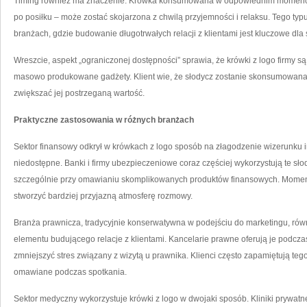
Timing również ma znaczenie. Krówka konsumowana w odpowiednim momencie
po posiłku – może zostać skojarzona z chwilą przyjemności i relaksu. Tego ty
branżach, gdzie budowanie długotrwałych relacji z klientami jest kluczowe dl
Wreszcie, aspekt „ograniczonej dostępności” sprawia, że krówki z logo firmy s
masowo produkowane gadżety. Klient wie, że słodycz zostanie skonsumowana
zwiększać jej postrzeganą wartość.
Praktyczne zastosowania w różnych branżach
Sektor finansowy odkrył w krówkach z logo sposób na złagodzenie wizerunku in
niedostępne. Banki i firmy ubezpieczeniowe coraz częściej wykorzystują te sło
szczególnie przy omawianiu skomplikowanych produktów finansowych. Moment
stworzyć bardziej przyjazną atmosferę rozmowy.
Branża prawnicza, tradycyjnie konserwatywna w podejściu do marketingu, rów
elementu budującego relacje z klientami. Kancelarie prawne oferują je podcza
zmniejszyć stres związany z wizytą u prawnika. Klienci często zapamiętują tego
omawiane podczas spotkania.
Sektor medyczny wykorzystuje krówki z logo w dwojaki sposób. Kliniki prywatn