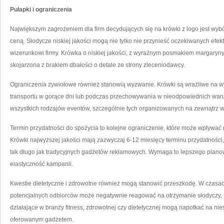
Pułapki i ograniczenia
Największym zagrożeniem dla firm decydujących się na krówki z logo jest wybó
ceną. Słodycze niskiej jakości mogą nie tylko nie przynieść oczekiwanych efe
wizerunkowi firmy. Krówka o niskiej jakości, z wyraźnym posmakiem margaryn
skojarzona z brakiem dbałości o detale ze strony zleceniodawcy.
Ograniczenia żywiołowe również stanowią wyzwanie. Krówki są wrażliwe na w
transportu w gorące dni lub podczas przechowywania w nieodpowiednich waru
wszystkich rodzajów eventów, szczególnie tych organizowanych na zewnątrz w 
Termin przydatności do spożycia to kolejne ograniczenie, które może wpływa
Krówki najwyższej jakości mają zazwyczaj 6-12 miesięcy terminu przydatnośc
tak długo jak tradycyjnych gadżetów reklamowych. Wymaga to lepszego plano
elastyczność kampanii.
Kwestie dietetyczne i zdrowotne również mogą stanowić przeszkodę. W czasa
potencjalnych odbiorców może negatywnie reagować na otrzymanie słodyczy, 
działające w branży fitness, zdrowotnej czy dietetycznej mogą napotkać na n
oferowanym gadżetem.