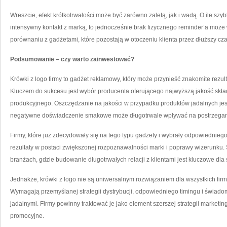
Wreszcie, efekt krótkotrwałości może być zarówno zaletą, jak i wadą. O ile s
intensywny kontakt z marką, to jednocześnie brak fizycznego reminder’a może
porównaniu z gadżetami, które pozostają w otoczeniu klienta przez dłuższy cza
Podsumowanie – czy warto zainwestować?
Krówki z logo firmy to gadżet reklamowy, który może przynieść znakomite rezul
Kluczem do sukcesu jest wybór producenta oferującego najwyższą jakość skła
produkcyjnego. Oszczędzanie na jakości w przypadku produktów jadalnych jes
negatywne doświadczenie smakowe może długotrwale wpływać na postrzegan
Firmy, które już zdecydowały się na tego typu gadżety i wybrały odpowiednieg
rezultaty w postaci zwiększonej rozpoznawalności marki i poprawy wizerunku.
branżach, gdzie budowanie długotrwałych relacji z klientami jest kluczowe dl
Jednakże, krówki z logo nie są uniwersalnym rozwiązaniem dla wszystkich firm
Wymagają przemyślanej strategii dystrybucji, odpowiedniego timingu i świad
jadalnymi. Firmy powinny traktować je jako element szerszej strategii marketin
promocyjne.