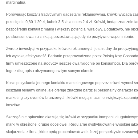
marginalna.
Porównując koszty z tradycyjnymi gadżetami reklamowymu, krówki wypada zask
przeciętnie 0,80-1,20 zł, kubek 3-5 zł, a notes 2-4 zł. Krówki, będąc znacznie t
bezpośredni kontakt z marką i większy potencjał wiralowy. Dodatkowo, nie o
po skonsumowaniu znikają, pozostawiając jedynie pozytywne wspomnienie.
Zwrot z inwestycji w przypadku krówek reklamowych jest trudny do precyzyjne
ich wysoką efektywność. Badanie przeprowadzone przez Polską Izbę Gospoda
firmy umieszczone na słodyczy jeszcze dwa tygodnie po konsumpcji. Dla por
logo z długopisu otrzymanego w tym samym okresie.
Koszt pozyskania jednego kontaktu marketingowego poprzez krówki wynosi śred
kosztami reklamy online, ale oferuje znacznie bardziej personalny charakter k
marketing czy eventów branżowych, krówki mogą znacznie zwiększyć zapamię
kosztów.
Szczególnie opłacalne okazują się krówki w przypadku kampanii długofalowy
marki w określonej grupie docelowej. Regularne dystrybuowanie wysokiej jak
skojarzenia z firmą, które będą procentować w dłuższej perspektywie czasowej