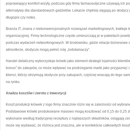
poprawiający komfort wizyty, podczas gdy firmy farmaceutyczne używają ich p
alternatywy dla standardowych gadżetów. Lekarze chętniej sięgają po słodycz 
długopis czy notes.
Branża IT, znana z niekonwencjonalnych rozwiązań marketingowych, traktuje k
organizacyjnej. Firmy technologiczne często umieszczają je w pakietach pow
podczas wydarzeń networkingowych. W środowisku, gdzie relacje biznesowe 
atmosferze, słodycze mogą pełnić rolę „lodołamaczy”.
Handel detaliczny wykorzystuje krówki jako element strategii lojalności klientów
bonus” do zakupów, co może wpływać na postrzeganie marki jako przyjaznej i 
klienci, którzy otrzymują słodycze przy zakupach, częściej wracają do tego sam
na rynku.
Analiza kosztów i zwrotu z inwestycji
Koszt produkcji krówek z logo firmy znacznie różni się w zależności od wybrane
Podstawowe krówki produkowane masowo mogą kosztować od 0,15 do 0,25 zł 
wykonane według tradycyjnej receptury z najlepszych składników, osiągają ceny
może się wydawać, że różnica jest znaczna, ale w kontekście całkowitych kos