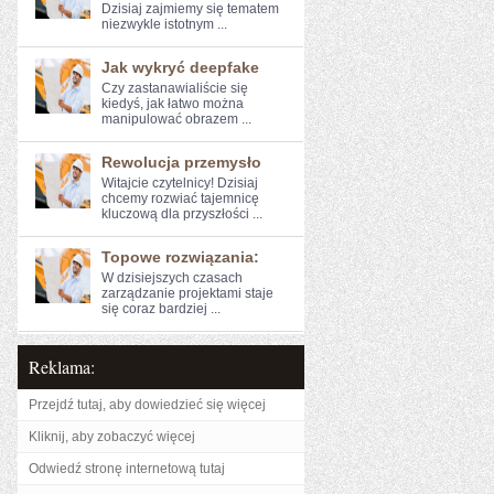
Dzisiaj zajmiemy się ⁤tematem
niezwykle istotnym ...
Jak wykryć deepfake
Czy zastanawialiście się
‍kiedyś, jak łatwo można
manipulować obrazem ...
Rewolucja przemysło
Witajcie czytelnicy! Dzisiaj ​
chcemy rozwiać⁣ tajemnicę
kluczową dla przyszłości ...
Topowe rozwiązania:
W dzisiejszych czasach
zarządzanie projektami staje
się coraz bardziej ...
Reklama:
Przejdź tutaj, aby dowiedzieć się więcej
Kliknij, aby zobaczyć więcej
Odwiedź stronę internetową tutaj