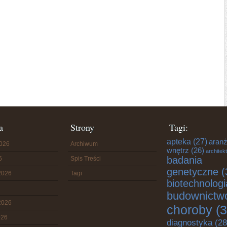
a
Strony
Tagi:
apteka
(27)
aranż
2026
Archiwum
wnętrz
(26)
architek
badania
6
Spis Treści
genetyczne
(
2026
Tagi
biotechnologi
budownictw
2026
choroby
(3
026
diagnostyka
(28