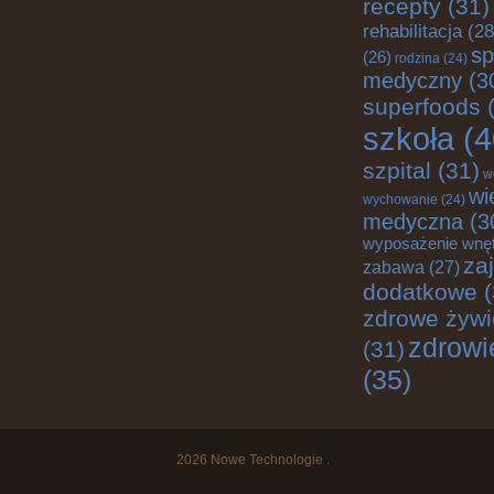
recepty
(31)
rehabilitacja
(28
sp
(26)
rodzina
(24)
medyczny
(3
superfoods
(
szkoła
(4
szpital
(31)
w
wi
wychowanie
(24)
medyczna
(3
wyposażenie wnę
za
zabawa
(27)
dodatkowe
(
zdrowe żywi
zdrowi
(31)
(35)
2026
Nowe Technologie
.