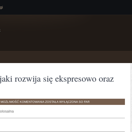
gi
e
jaki rozwija się ekspresowo oraz
KAŻDY
H
MOŻLIWOŚĆ KOMENTOWANIA
ZOSTAŁA WYŁĄCZONA
SO FAR
SEKTOR
RYNKU,
kolosalna
JAKI
ROZWIJA
SIĘ
EKSPRESOWO
ORAZ
PRĘŻNIE