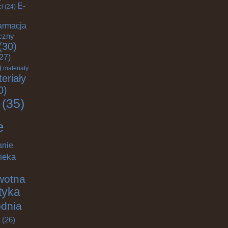
E-
ci
(24)
armacja
czny
(30)
27)
)
materiały
eriały
0)
(35)
e
anie
ieka
wotna
ktyka
odnia
(26)