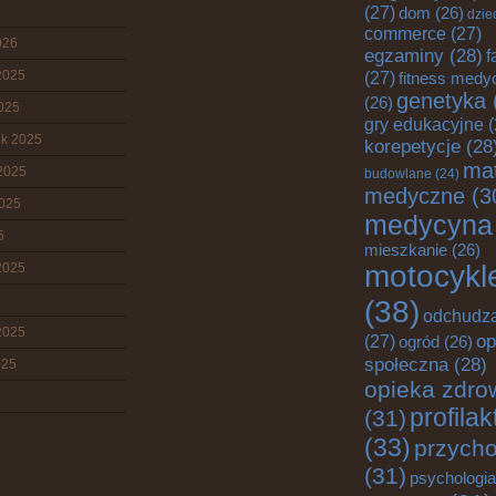
(27)
dom
(26)
dzie
commerce
(27)
026
egzaminy
(28)
f
2025
(27)
fitness medy
genetyka
(26)
2025
gry edukacyjne
(
ik 2025
korepetycje
(28
mat
2025
budowlane
(24)
medyczne
(3
2025
medycyna
5
mieszkanie
(26)
motocykl
2025
(38)
odchudz
2025
op
(27)
ogród
(26)
społeczna
(28)
025
opieka zdro
profila
(31)
(33)
przych
(31)
psychologia