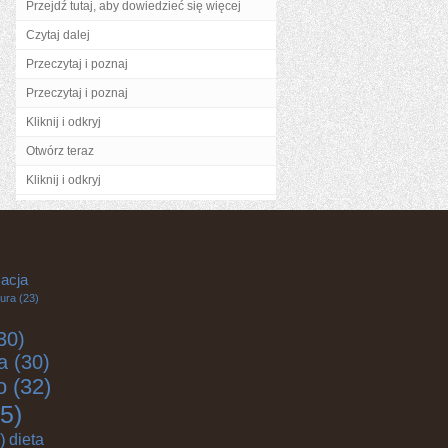
Przejdź tutaj, aby dowiedzieć się więcej
Czytaj dalej
Przeczytaj i poznaj
Przeczytaj i poznaj
Kliknij i odkryj
Otwórz teraz
Kliknij i odkryj
acja
tura
(23)
30)
a
(30)
o
(32)
5)
)
dieta