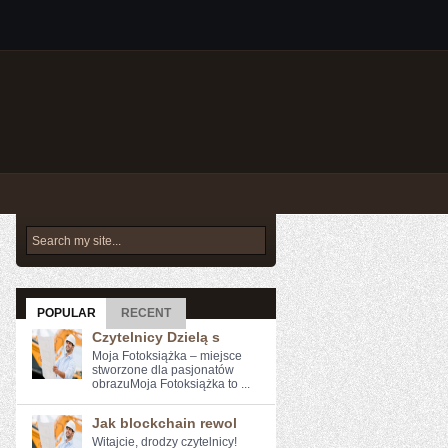
POPULAR
RECENT
Czytelnicy Dzielą s
Moja Fotoksiążka – miejsce
stworzone dla pasjonatów
obrazuMoja Fotoksiążka to ...
Jak blockchain rewol
Witajcie, drodzy czytelnicy!