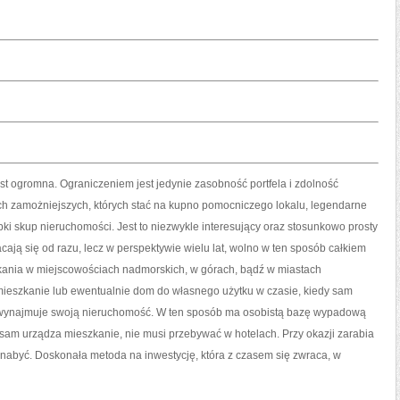
st ogromna. Ograniczeniem jest jedynie zasobność portfela i zdolność
h zamożniejszych, których stać na kupno pomocniczego lokalu, legendarne
ki skup nieruchomości. Jest to niezwykle interesujący oraz stosunkowo prosty
ają się od razu, lecz w perspektywie wielu lat, wolno w ten sposób całkiem
ania w miejscowościach nadmorskich, w górach, bądź w miastach
a mieszkanie lub ewentualnie dom do własnego użytku w czasie, kiedy sam
u wynajmuje swoją nieruchomość. W ten sposób ma osobistą bazę wypadową
, sam urządza mieszkanie, nie musi przebywać w hotelach. Przy okazji zarabia
al nabyć. Doskonała metoda na inwestycję, która z czasem się zwraca, w