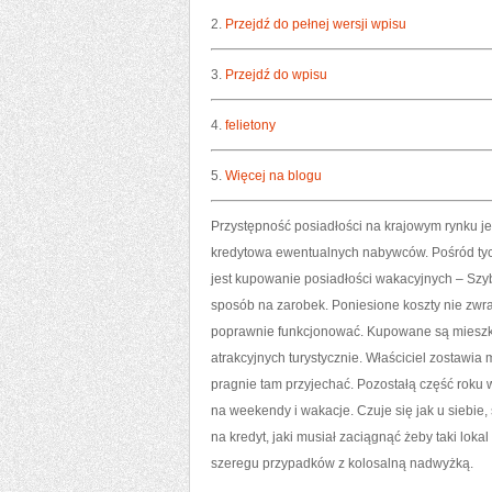
2.
Przejdź do pełnej wersji wpisu
3.
Przejdź do wpisu
4.
felietony
5.
Więcej na blogu
Przystępność posiadłości na krajowym rynku je
kredytowa ewentualnych nabywców. Pośród tyc
jest kupowanie posiadłości wakacyjnych – Szyb
sposób na zarobek. Poniesione koszty nie zwrac
poprawnie funkcjonować. Kupowane są mieszk
atrakcyjnych turystycznie. Właściciel zostawi
pragnie tam przyjechać. Pozostałą część rok
na weekendy i wakacje. Czuje się jak u siebie
na kredyt, jaki musiał zaciągnąć żeby taki lok
szeregu przypadków z kolosalną nadwyżką.