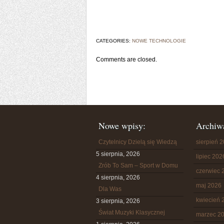
CATEGORIES:
NOWE TECHNOLOGIE
Comments are closed.
Nowe wpisy:
Archiw
Czytelnicy Dzielą się Wiedzą
sierpień 
5 sierpnia, 2026
lipiec 202
Zrób To Sam – Sport w Domu
czerwiec 
4 sierpnia, 2026
maj 2026
Dla Was
kwiecień 
3 sierpnia, 2026
Świat Muzyki Klasycznej
marzec 2