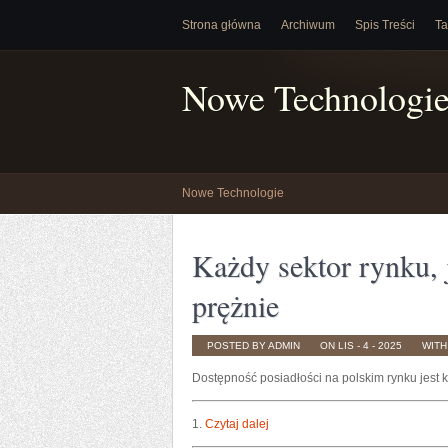
Strona główna
Archiwum
Spis Treści
Ta
Nowe Technologi
Nowe Technologie
Każdy sektor rynku, 
prężnie
POSTED BY ADMIN
ON LIS - 4 - 2025
WIT
Dostępność posiadłości na polskim rynku jest 
1.
Czytaj dalej