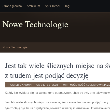
Strona główna
Archiwum
Spis Treści
Tagi
Nowe Technologie
Nowe Technologie
Jest tak wiele ślicznych miejsc na 
z trudem jest podjąć decyzję
JE
POSTED BY ADMIN
ON SIE - 12 - 2025
WITH
MOŻLIWOŚĆ KOMENTOWANIA
Z
TA
WI
Każdy kto wybiera się na wymarzone odpoczynek, chce by były one jak w naj
ŚL
MI
N
ŚW
Jest tak wiele ślicznych miejsc na świecie, że czasami trudno jest podjąć decy
ŻE
O
tym zdołają być biura turystyczne, również w wersji internetowej. Internetowe 
Z