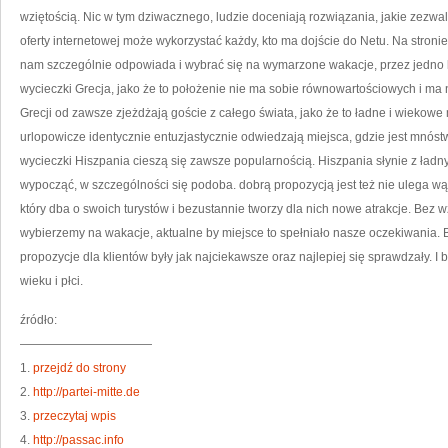
T
wziętością. Nic w tym dziwacznego, ludzie doceniają rozwiązania, jakie zezwal
JE
P
oferty internetowej może wykorzystać każdy, kto ma dojście do Netu. Na stronie 
D
nam szczególnie odpowiada i wybrać się na wymarzone wakacje, przez jedno k
wycieczki Grecja, jako że to położenie nie ma sobie równowartościowych i ma n
Grecji od zawsze zjeżdżają goście z całego świata, jako że to ładne i wiekowe 
urlopowicze identycznie entuzjastycznie odwiedzają miejsca, gdzie jest mnóstwo
wycieczki Hiszpania cieszą się zawsze popularnością. Hiszpania słynie z ładny
wypocząć, w szczególności się podoba. dobrą propozycją jest też nie ulega wątp
który dba o swoich turystów i bezustannie tworzy dla nich nowe atrakcje. Bez w
wybierzemy na wakacje, aktualne by miejsce to spełniało nasze oczekiwania. B
propozycje dla klientów były jak najciekawsze oraz najlepiej się sprawdzały. I 
wieku i płci.
źródło:
———————————
1.
przejdź do strony
2.
http://partei-mitte.de
3.
przeczytaj wpis
4.
http://passac.info