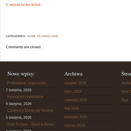
5.
więcej na ten temat
CATEGORIES:
NOWE TECHNOLOGIE
Comments are closed.
Nowe wpisy:
Archiwa
Stro
Profilaktyka i ergonomia
sierpień 2026
Arch
7 sierpnia, 2026
lipiec 2026
Spis T
Pytania od czytelników
czerwiec 2026
Tagi
6 sierpnia, 2026
maj 2026
Czytelnicy Dzielą się Wiedzą
kwiecień 2026
5 sierpnia, 2026
Zrób To Sam – Sport w Domu
marzec 2026