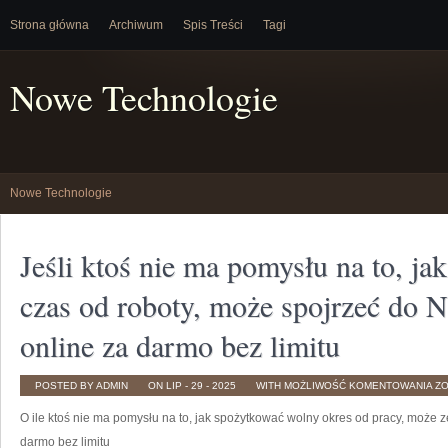
Strona główna
Archiwum
Spis Treści
Tagi
Nowe Technologie
Nowe Technologie
Jeśli ktoś nie ma pomysłu na to, j
czas od roboty, może spojrzeć do Ne
online za darmo bez limitu
JE
POSTED BY ADMIN
ON LIP - 29 - 2025
WITH
MOŻLIWOŚĆ KOMENTOWANIA
Z
KT
NI
O ile ktoś nie ma pomysłu na to, jak spożytkować wolny okres od pracy, może ze
M
P
NA
darmo bez limitu