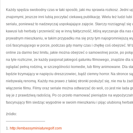
TO
JA
WY
Każdy spędza swobodny czas w taki sposób, jaki mu sprawia rozkosz. Jedni upra
W
CZ
znajomymi, jeszcze inni lubią poczytać ciekawą publikację. Wielu też ludzi lubi
O
RO
serialu, ponieważ to nadzwyczaj uspokajające zajęcie. Starczy rozciągnąć się w
M
SP
D
kawusi lub herbaty i przenieść się w inną faktyczność, którą wyczaruje dla nas 
NE
I
prywatnym mieszkaniu, w takim przypadku ma się przy tym najogromniejszą wyg
OB
FI
coś fascynującego w porze, podczas gdy mamy czas i chętkę coś obejrzeć. W t
ON
ZA
online za darmo bez limitu, jakie można obejrzeć o samowolnej porze, po połącz
D
BE
na tyle rozliczne, że każdy pasjonat jakiegoś gatunku filmowego, znajdzie dla
LI
oglądać pełną rodziną, w szczególności komedie, lub filmy animowane. Dla s
będzie trzymający w napięciu dreszczowiec, bądź ciemny horror. Na stronce są t
niebywałą renomą. Każdy ma prawo z takiej stronki posłużyć się, nie ma tu żad
włączenie filmu. Filmy oraz seriale można odtwarzać do woli, co jest nie lada g
się je z prawdziwą radością. Po co przeto marnować pieniądze na wypożyczalni
fascynujący film siedząc wygodnie w swoim mieszkaniu i pijąc ulubioną herbat
źródło:
———————————
1.
http://embassyminiaturegolf.com