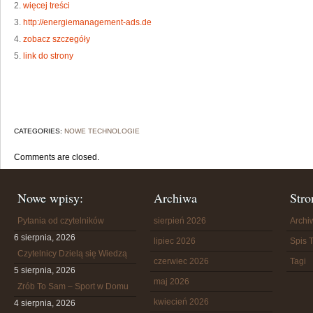
2.
więcej treści
3.
http://energiemanagement-ads.de
4.
zobacz szczegóły
5.
link do strony
CATEGORIES:
NOWE TECHNOLOGIE
Comments are closed.
Nowe wpisy:
Archiwa
Stro
Pytania od czytelników
sierpień 2026
Arch
6 sierpnia, 2026
lipiec 2026
Spis T
Czytelnicy Dzielą się Wiedzą
czerwiec 2026
Tagi
5 sierpnia, 2026
maj 2026
Zrób To Sam – Sport w Domu
kwiecień 2026
4 sierpnia, 2026