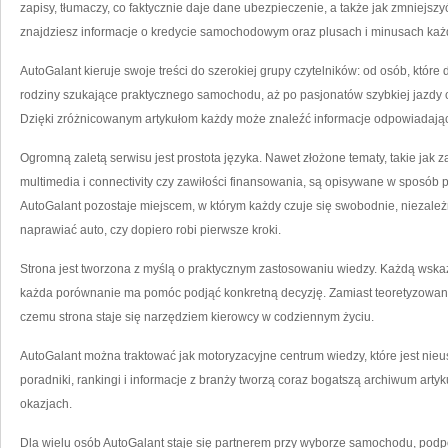
zapisy, tłumaczy, co faktycznie daje dane ubezpieczenie, a także jak zmniejszy
znajdziesz informacje o kredycie samochodowym oraz plusach i minusach każ
AutoGalant kieruje swoje treści do szerokiej grupy czytelników: od osób, któr
rodziny szukające praktycznego samochodu, aż po pasjonatów szybkiej jazdy 
Dzięki zróżnicowanym artykułom każdy może znaleźć informacje odpowiadając
Ogromną zaletą serwisu jest prostota języka. Nawet złożone tematy, takie j
multimedia i connectivity czy zawiłości finansowania, są opisywane w sposób 
AutoGalant pozostaje miejscem, w którym każdy czuje się swobodnie, niezależn
naprawiać auto, czy dopiero robi pierwsze kroki.
Strona jest tworzona z myślą o praktycznym zastosowaniu wiedzy. Każdą wsk
każda porównanie ma pomóc podjąć konkretną decyzję. Zamiast teoretyzowani
czemu strona staje się narzędziem kierowcy w codziennym życiu.
AutoGalant można traktować jak motoryzacyjne centrum wiedzy, które jest nie
poradniki, rankingi i informacje z branży tworzą coraz bogatszą archiwum arty
okazjach.
Dla wielu osób AutoGalant staje się partnerem przy wyborze samochodu, podp