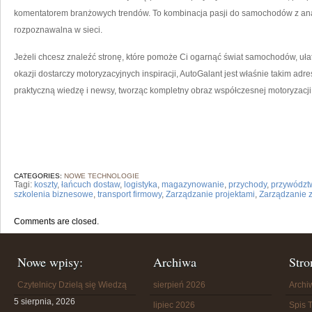
komentatorem branżowych trendów. To kombinacja pasji do samochodów z analiz
rozpoznawalna w sieci.
Jeżeli chcesz znaleźć stronę, które pomoże Ci ogarnąć świat samochodów, ułat
okazji dostarczy motoryzacyjnych inspiracji, AutoGalant jest właśnie takim adres
praktyczną wiedzę i newsy, tworząc kompletny obraz współczesnej motoryzacji
CATEGORIES:
NOWE TECHNOLOGIE
Tagi:
koszty
,
łańcuch dostaw
,
logistyka
,
magazynowanie
,
przychody
,
przywództ
szkolenia biznesowe
,
transport firmowy
,
Zarządzanie projektami
,
Zarządzanie 
Comments are closed.
Nowe wpisy:
Archiwa
Stro
Czytelnicy Dzielą się Wiedzą
sierpień 2026
Arch
5 sierpnia, 2026
lipiec 2026
Spis T