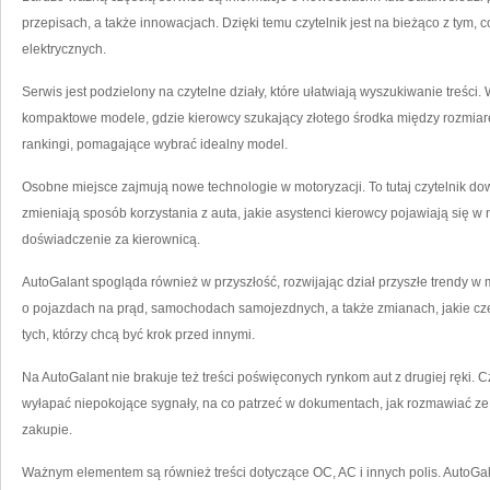
przepisach, a także innowacjach. Dzięki temu czytelnik jest na bieżąco z tym,
elektrycznych.
Serwis jest podzielony na czytelne działy, które ułatwiają wyszukiwanie treści. 
kompaktowe modele, gdzie kierowcy szukający złotego środka między rozmiare
rankingi, pomagające wybrać idealny model.
Osobne miejsce zajmują nowe technologie w motoryzacji. To tutaj czytelnik do
zmieniają sposób korzystania z auta, jakie asystenci kierowcy pojawiają się w
doświadczenie za kierownicą.
AutoGalant spogląda również w przyszłość, rozwijając dział przyszłe trendy w m
o pojazdach na prąd, samochodach samojezdnych, a także zmianach, jakie cze
tych, którzy chcą być krok przed innymi.
Na AutoGalant nie brakuje też treści poświęconych rynkom aut z drugiej ręki. C
wyłapać niepokojące sygnały, na co patrzeć w dokumentach, jak rozmawiać z
zakupie.
Ważnym elementem są również treści dotyczące OC, AC i innych polis. AutoG