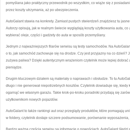
pomyślana jako praktyczny przewodnik po wszystkim, co wiąże się z posiadan
przez koszty utrzymania, aż po ubezpieczenia.
AutoGalant stawia na konkrety. Zamiast pustych stwierdzeń znajdziesz tu jasne 
Autorzy opisują, jak w realnym świecie wyglądają koszty użytkowania auta, co 
wybierać oleje, części i gadżety do auta w sposób przemyślany.
Jednym z najważniejszych filarów serwisu są testy samochodów. Na AutoGalant
o to, jak samochód zachowuje się na drodze. Czy jest przyjazny na co dzień? 
zużywa paliwa? Dzięki autentycznym wrażeniom czytelnik może lepiej dobrać 
pieniądze.
Drugim kluczowym działem są materiały o naprawach i obsłudze. To tu AutoGal
długo i nie generował niepotrzebnych kosztów. Czytelnik dowiaduje się, kiedy 
ogarnąć we własnym garażu. Takie krok-po-kroku poradniki przydają się zarów
użytkownikom nowych pojazdów.
AutoGalant to także rankingi aut oraz przeglądy produktów, które pomagają un
w foldery, czytelnik dostaje szczere podsumowanie, porównanie wyposażenia, 
Bardzo ważną częścią serwisu są informacje o nowościach. AutoGalant śledzi