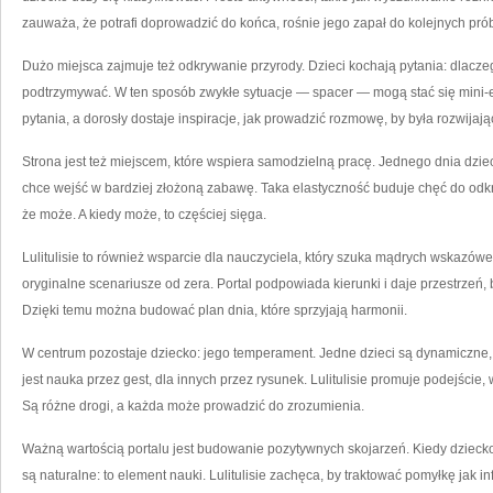
zauważa, że potrafi doprowadzić do końca, rośnie jego zapał do kolejnych pró
Dużo miejsca zajmuje też odkrywanie przyrody. Dzieci kochają pytania: dlacze
podtrzymywać. W ten sposób zwykłe sytuacje — spacer — mogą stać się mini
pytania, a dorosły dostaje inspiracje, jak prowadzić rozmowę, by była rozwijają
Strona jest też miejscem, które wspiera samodzielną pracę. Jednego dnia dzie
chce wejść w bardziej złożoną zabawę. Taka elastyczność buduje chęć do odkry
że może. A kiedy może, to częściej sięga.
Lulitulisie to również wsparcie dla nauczyciela, który szuka mądrych wskazówe
oryginalne scenariusze od zera. Portal podpowiada kierunki i daje przestrzeń,
Dzięki temu można budować plan dnia, które sprzyjają harmonii.
W centrum pozostaje dziecko: jego temperament. Jedne dzieci są dynamiczne, 
jest nauka przez gest, dla innych przez rysunek. Lulitulisie promuje podejście
Są różne drogi, a każda może prowadzić do zrozumienia.
Ważną wartością portalu jest budowanie pozytywnych skojarzeń. Kiedy dziecko
są naturalne: to element nauki. Lulitulisie zachęca, by traktować pomyłkę jak inf