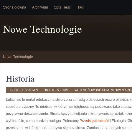
Strona główna
Archiwum
Spis Treści
Tagi
Nowe Technologie
Nowe Technologie
Historia
HI
POSTED BY ADMIN
ON LUT - 5 - 2026
WITH
MOŻLIWOŚĆ KOMENTOWANIA
ZO
Lulitulisie to portal edukacyjna stworzona z myślą o dzieciach oraz o bliskic
sposób przyjazny. To miejsce, w którym umiejętności są podawane jako zabaw
pozytywne doświadczenie. Strona łączy rozwijanie z kreatywnością, dzięki cz
wybierać to, co najbardziej wciąga. Polecamy
Przedsiębiorczość
i Ekologia. Gł
przestrzeni, w której nauka odbywa się bez stresu. Zamiast narzuconych schem