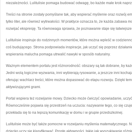
niezależności. Lulitulisie pomaga budować odwagę, bo każde małe krok naprzó
Treści na stronie zostały pomyślane tak, aby wspierać myślenie oraz rozwój em
tylko liter, ale również wytrwałości. W praktyce oznacza to, że każda zabawa
rozwijać ekspresję. Ta równowaga sprawia, że poznawanie staje się łatwiejsze
Lulitulisie inspiruje do rodzinnych momentów, które można wpleść w codzienno
coś budującego. Strona podpowiada inspiracje, jak uczyć się poprzez działanie
wspierania malucha pomaga utrwalić nawyki w sposób naturalny.
Ważnym elementem portalu jest różnorodność: obszary są tak dobrane, by każd
Jedni wolą logiczne wyzwania, inni wybierają rysowanie, a jeszcze inni kochają 
oferując wachlarz treści, które można dopasować do etapu rozwoju. Dzięki tem
aktywizującymi grami.
Portal wspiera też rozwijanie mowy. Dziecko może ćwiczyć opowiadanie, uczy
Równocześnie pojawia się przestrzeń na uczucia: nazywanie tego, co się czuje
przekłada się to na lepszą komunikację w domu i w grupie przedszkolnej.
Lulitulisie może być także pomocne w rozwijaniu myślenia matematycznego. Nie 
dziecko uczy się klasyfikować. Proste aktywności, takie jak wyszukiwanie różn