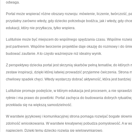
odwaga.
Portal może wspierać różne obszary rozwoju: mówienie, liczenie, twórczość, pa
przydatny zarówno wtedy, gdy dziecko potrzebuje bodźca, jak i wtedy, gdy chce 
edukacji, który nie przytłacza, tylko wspiera.
Lulitulisie może być miejscem do wspólnego spędzania czasu. Wspólne rozwią
jest partnerem. Wspólne tworzenie projektów daje okazję do rozmowy i do śmie
budować zaufanie. A to często ważniejsze niż idealny wynik.
Z perspektywy dziecka portal jest skrzynią skarbów pełną tematów, do których
zestaw inspiracji, dzięki której łatwiej prowadzić przyjemne ćwiczenia. Stron
chwilowy spadek chęci. Wtedy wystarczy dobrać aktywność, która jest bardziej
Lulitulisie promuje podejście, w którym edukacja jest procesem, a nie sprawd
rytmie i ma prawo do powtórki. Portal zachęca do budowania dobrych rytuałów, d
przekłada się na większą samodzielność.
W warstwie językowej i komunikacyjnej strona pomaga rozwijać bogate słown
zdolność wnioskowania. W warstwie kreatywnej pobudza pomysłowość. A w war
napięciem. Dzięki temu dziecko rozwija się wielowymiarowo.