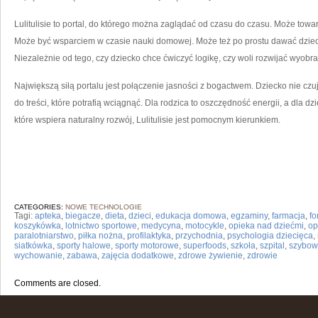
Lulitulisie to portal, do którego można zaglądać od czasu do czasu. Może t
Może być wsparciem w czasie nauki domowej. Może też po prostu dawać dziec
Niezależnie od tego, czy dziecko chce ćwiczyć logikę, czy woli rozwijać wyobra
Największą siłą portalu jest połączenie jasności z bogactwem. Dziecko nie czu
do treści, które potrafią wciągnąć. Dla rodzica to oszczędność energii, a dla dz
które wspiera naturalny rozwój, Lulitulisie jest pomocnym kierunkiem.
CATEGORIES:
NOWE TECHNOLOGIE
Tagi:
apteka
,
biegacze
,
dieta
,
dzieci
,
edukacja domowa
,
egzaminy
,
farmacja
,
fo
koszykówka
,
lotnictwo sportowe
,
medycyna
,
motocykle
,
opieka nad dziećmi
,
op
paralotniarstwo
,
piłka nożna
,
profilaktyka
,
przychodnia
,
psychologia dziecięca
,
siatkówka
,
sporty halowe
,
sporty motorowe
,
superfoods
,
szkoła
,
szpital
,
szybow
wychowanie
,
zabawa
,
zajęcia dodatkowe
,
zdrowe żywienie
,
zdrowie
Comments are closed.