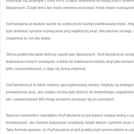
inspiracje zaczerpnięte z indie RPG, a także odwołania do klasycznych systemó
fabularnych. Dzięki temu fan może zarówno poznawać mniej znane rozwiązania, 
GryFabularne.pl kładzie nacisk na użyteczność każdej publikowanej treści. Arty
było testować opisane rozwiązania przy najbliższej sesji. Niezależnie od tego,
znajdziesz tu coś dla siebie.
Strona podkreśla także twórczy aspekt gier fabularnych. GryFabularne.pl zach
testowania nowych rozwiązań, a także do traktowania każdej sesji jako koopera
tylko czasoumilaczem, a staje się formą ekspresji.
GryFabularne.pl to także miejsce uporządkowanej wiedzy. Artykuły są skategor
prowadzenie sesji, aby szybko można było dotrzeć do konkretnego zagadnieni
jak i zaawansowani MG mogą sprawnie poruszać się po zasobach.
Ważnym elementem charakteru GryFabularne.pl jest balans między teorią a zast
teoretyzować, ale również pokazywać przykłady, dzięki którym czytelnik może
Taka formuła sprawia, że GryFabularne.pl jest praktycznym pomocnikiem w co