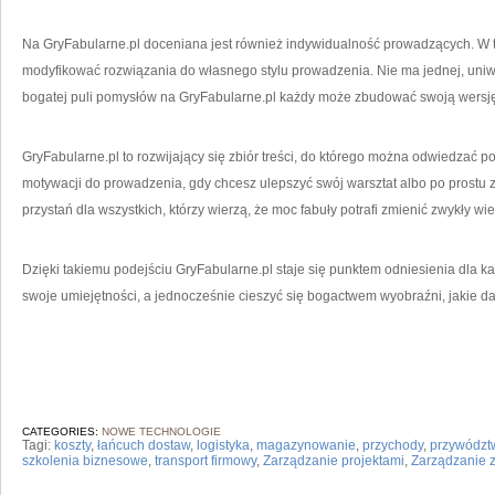
Na GryFabularne.pl doceniana jest również indywidualność prowadzących. W te
modyfikować rozwiązania do własnego stylu prowadzenia. Nie ma jednej, uniwer
bogatej puli pomysłów na GryFabularne.pl każdy może zbudować swoją wersję
GryFabularne.pl to rozwijający się zbiór treści, do którego można odwiedzać
motywacji do prowadzenia, gdy chcesz ulepszyć swój warsztat albo po prostu z
przystań dla wszystkich, którzy wierzą, że moc fabuły potrafi zmienić zwykły wi
Dzięki takiemu podejściu GryFabularne.pl staje się punktem odniesienia dla ka
swoje umiejętności, a jednocześnie cieszyć się bogactwem wyobraźni, jakie da
CATEGORIES:
NOWE TECHNOLOGIE
Tagi:
koszty
,
łańcuch dostaw
,
logistyka
,
magazynowanie
,
przychody
,
przywództ
szkolenia biznesowe
,
transport firmowy
,
Zarządzanie projektami
,
Zarządzanie 