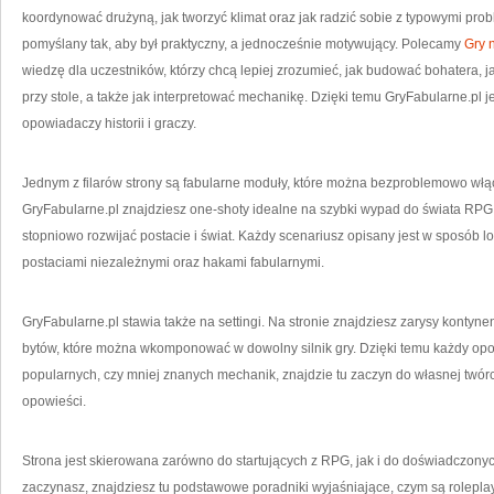
koordynować drużyną, jak tworzyć klimat oraz jak radzić sobie z typowymi pro
pomyślany tak, aby był praktyczny, a jednocześnie motywujący. Polecamy
Gry 
wiedzę dla uczestników, którzy chcą lepiej zrozumieć, jak budować bohatera, 
przy stole, a także jak interpretować mechanikę. Dzięki temu GryFabularne.pl je
opowiadaczy historii i graczy.
Jednym z filarów strony są fabularne moduły, które można bezproblemowo wł
GryFabularne.pl znajdziesz one-shoty idealne na szybki wypad do świata RPG, 
stopniowo rozwijać postacie i świat. Każdy scenariusz opisany jest w sposób l
postaciami niezależnymi oraz hakami fabularnymi.
GryFabularne.pl stawia także na settingi. Na stronie znajdziesz zarysy kontyne
bytów, które można wkomponować w dowolny silnik gry. Dzięki temu każdy opo
popularnych, czy mniej znanych mechanik, znajdzie tu zaczyn do własnej twó
opowieści.
Strona jest skierowana zarówno do startujących z RPG, jak i do doświadczonych
zaczynasz, znajdziesz tu podstawowe poradniki wyjaśniające, czym są roleplay