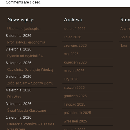
Comments are closed.
Nowe wpisy:
Archiwa
Stro
Układanie jadłospisu
sierpień 2026
Arch
8 sierpnia, 2026
lipiec 2026
Spis T
Profilaktyka i ergonomia
czerwiec 2026
Tagi
7 sierpnia, 2026
maj 2026
Pytania od czytelników
kwiecień 2026
6 sierpnia, 2026
Czytelnicy Dzielą się Wiedzą
marzec 2026
5 sierpnia, 2026
luty 2026
Zrób To Sam – Sport w Domu
styczeń 2026
4 sierpnia, 2026
grudzień 2025
Dla Was
3 sierpnia, 2026
listopad 2025
Świat Muzyki Klasycznej
październik 2025
1 sierpnia, 2026
wrzesień 2025
Literackie Podróże w Czasie i
Przestrzeni
sierpień 2025