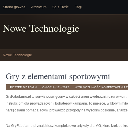
Strona główna
Archiwum
Spis Treści
Tagi
Nowe Technologie
Nowe Technologie
Gry z elementami sportowymi
G
POSTED BY ADMIN
ON GRU - 12 - 2025
WITH
MOŻLIWOŚĆ KOMENTOWANIA
Z
Z
E
GryFabularne.pl to serwis poświęcony w całości grom wyobraźni, rozgrywkom,
S
instrukcjom dla prowadzących i bohaterów kampanii. To miejsce, w którym miłoś
narzędziami pomagającymi prowadzić przygody na wysokim poziomie, a takż
Na GryFabularne.pl znajdziesz kompleksowe artykuły dla MG, które krok po kro