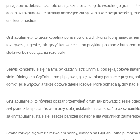
przygotować debiutancką rolę oraz jak znaleźć ekipę do wspólnego grania. Jeśl
docenisz rozbudowane artykuły dotyczące zarządzania wielowątkowością, ela
epickiego nastroju.
GryFabularne.pl to także kopalnia pomysłów dla tych, którzy lubią łamać schem
rozgrywek, sugestie, jak łączyć konwencje – na przykład postapo z humorem, a
śledztwa bez obciążania rozgrywki.
Serwis koncentruje się na tym, by każdy Mistrz Gry miał pod ręką gotowe mater
stole. Dlatego na GryFabularne.pl pojawiają się szablony pomocne przy organizo
domknięcie wątków, a także gotowe tabele losowe, które pomagają, gdy nagle 
GryFabularne.pl to również obszar przemyśleń o tym, jak prowadzić sesje odpo
związane z bezpieczeństwem przy stole, ustalaniem oczekiwań oraz szacunkie
są gry fabularne, staje się jeszcze bardziej dostępne dla wszystkich zainteres
Strona rozwija się wraz z rozwojem hobby, dlatego na GryFabularne.pl można z