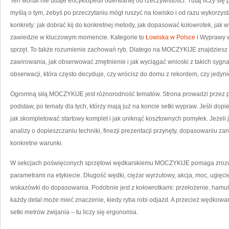
Ten wortal nie udaje encyklopedii oderwanej od rzeczywistości. Tutaj liczy się
myślą o tym, żebyś po przeczytaniu mógł ruszyć na łowisko i od razu wykorzy
konkrety: jak dobrać kij do konkretnej metody, jak dopasować kołowrotek, jak w
zawiedzie w kluczowym momencie. Kategorie to
Łowiska w Polsce
i Wyprawy w
sprzęt. To także rozumienie zachowań ryb. Dlatego na MOCZYKIJE znajdziesz o
zawirowania, jak obserwować zmętnienie i jak wyciągać wnioski z takich sygna
obserwacji, która często decyduje, czy wrócisz do domu z rekordem, czy jedynie z
Ogromną siłą MOCZYKIJE jest różnorodność tematów. Strona prowadzi przez 
podstaw, po tematy dla tych, którzy mają już na koncie setki wypraw. Jeśli dopie
jak skompletować startowy komplet i jak uniknąć kosztownych pomyłek. Jeżeli 
analizy o dopieszczaniu techniki, finezji prezentacji przynęty, dopasowaniu za
konkretne warunki.
W sekcjach poświęconych sprzętowi wędkarskiemu MOCZYKIJE pomaga zrozumi
parametrami na etykiecie. Długość wędki, ciężar wyrzutowy, akcja, moc, ugięcie
wskazówki do dopasowania. Podobnie jest z kołowrotkami: przełożenie, hamule
każdy detal może mieć znaczenie, kiedy ryba robi odjazd. A przecież wędkowanie
setki metrów zwijania – tu liczy się ergonomia.