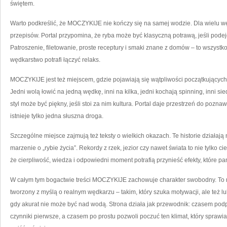
świętem.
Warto podkreślić, że MOCZYKIJE nie kończy się na samej wodzie. Dla wielu węd
przepisów. Portal przypomina, że ryba może być klasyczną potrawą, jeśli podej
Patroszenie, filetowanie, proste receptury i smaki znane z domów – to wszyst
wędkarstwo potrafi łączyć relaks.
MOCZYKIJE jest też miejscem, gdzie pojawiają się wątpliwości początkującyc
Jedni wolą łowić na jedną wędkę, inni na kilka, jedni kochają spinning, inni si
styl może być piękny, jeśli stoi za nim kultura. Portal daje przestrzeń do poz
istnieje tylko jedna słuszna droga.
Szczególne miejsce zajmują też teksty o wielkich okazach. Te historie działa
marzenie o „rybie życia”. Rekordy z rzek, jezior czy nawet świata to nie tylko ci
że cierpliwość, wiedza i odpowiedni moment potrafią przynieść efekty, które pam
W całym tym bogactwie treści MOCZYKIJE zachowuje charakter swobodny. To nie
tworzony z myślą o realnym wędkarzu – takim, który szuka motywacji, ale też l
gdy akurat nie może być nad wodą. Strona działa jak przewodnik: czasem podp
czynniki pierwsze, a czasem po prostu pozwoli poczuć ten klimat, który spraw