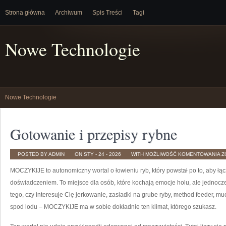
Strona główna
Archiwum
Spis Treści
Tagi
Nowe Technologie
Nowe Technologie
Gotowanie i przepisy rybne
G
POSTED BY ADMIN
ON STY - 24 - 2026
WITH
MOŻLIWOŚĆ KOMENTOWANIA
Z
I
P
MOCZYKIJE to autonomiczny wortal o łowieniu ryb, który powstał po to, aby 
R
doświadczeniem. To miejsce dla osób, które kochają emocje holu, ale jednocz
tego, czy interesuje Cię jerkowanie, zasiadki na grube ryby, method feeder, 
spod lodu – MOCZYKIJE ma w sobie dokładnie ten klimat, którego szukasz.