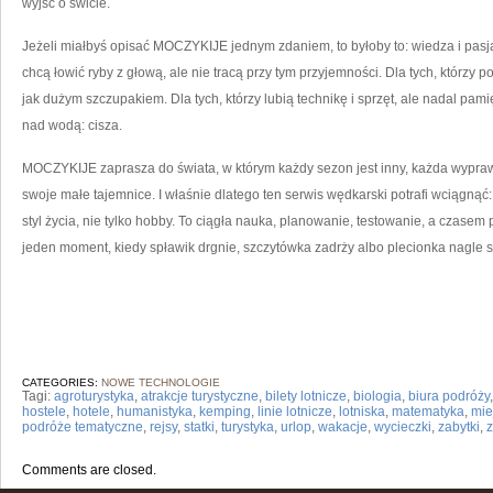
wyjść o świcie.
Jeżeli miałbyś opisać MOCZYKIJE jednym zdaniem, to byłoby to: wiedza i pasja 
chcą łowić ryby z głową, ale nie tracą przy tym przyjemności. Dla tych, którzy 
jak dużym szczupakiem. Dla tych, którzy lubią technikę i sprzęt, ale nadal pamię
nad wodą: cisza.
MOCZYKIJE zaprasza do świata, w którym każdy sezon jest inny, każda wypraw
swoje małe tajemnice. I właśnie dlatego ten serwis wędkarski potrafi wciągnąć:
styl życia, nie tylko hobby. To ciągła nauka, planowanie, testowanie, a czasem 
jeden moment, kiedy spławik drgnie, szczytówka zadrży albo plecionka nagle się
CATEGORIES:
NOWE TECHNOLOGIE
Tagi:
agroturystyka
,
atrakcje turystyczne
,
bilety lotnicze
,
biologia
,
biura podróży
hostele
,
hotele
,
humanistyka
,
kemping
,
linie lotnicze
,
lotniska
,
matematyka
,
mie
podróże tematyczne
,
rejsy
,
statki
,
turystyka
,
urlop
,
wakacje
,
wycieczki
,
zabytki
,
Comments are closed.