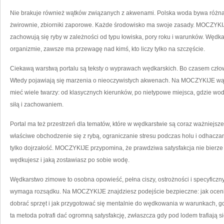
Nie brakuje również wątków związanych z akwenami. Polska woda bywa różna: r
żwirownie, zbiorniki zaporowe. Każde środowisko ma swoje zasady. MOCZYKIJE
zachowują się ryby w zależności od typu łowiska, pory roku i warunków. Wędkar
organizmie, zawsze ma przewagę nad kimś, kto liczy tylko na szczęście.
Ciekawą warstwą portalu są teksty o wyprawach wędkarskich. Bo czasem człowie
Wtedy pojawiają się marzenia o nieoczywistych akwenach. Na MOCZYKIJE wą
mieć wiele twarzy: od klasycznych kierunków, po nietypowe miejsca, gdzie wod
siłą i zachowaniem.
Portal ma też przestrzeń dla tematów, które w wędkarstwie są coraz ważniejsz
właściwe obchodzenie się z rybą, ograniczanie stresu podczas holu i odhaczan
tylko dojrzałość. MOCZYKIJE przypomina, że prawdziwa satysfakcja nie bierze się
wędkujesz i jaką zostawiasz po sobie wodę.
Wędkarstwo zimowe to osobna opowieść, pełna ciszy, ostrożności i specyficznyc
wymaga rozsądku. Na MOCZYKIJE znajdziesz podejście bezpieczne: jak ocenić 
dobrać sprzęt i jak przygotować się mentalnie do wędkowania w warunkach, g
ta metoda potrafi dać ogromną satysfakcję, zwłaszcza gdy pod lodem trafiają si