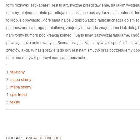
form rozrywki jest kabaret. Jest to artystyczne przedstawienie, na jakim wyst
numery, niejednokrotnie parodiujące otaczające nas wydarzenia i realność. Inn
to krótkie opowiastki, które mają na celu doprowadzić radiosłuchacza do śmie
przenoszone są drogą pantoflową, znajomy opowiada znajomemu i tak dalej, i 
nam formy humoru pod kreacją komedii. Są to filmy, zazwyczaj fabularne, choć
powstaje dużo animowanych. Scenariusz jest zapisany w taki sposób, że zaw
zwrotów akcji. W następstwie tego gdy jest nam smutno oraz potrzebujemy pop
odmiana rozrywki poprawi nam samopoczucie.
1.
felietony
2.
mapa strony
3.
mapa strony
4.
spis tresci
5.
teksty
CATEGORIES:
NOWE TECHNOLOGIE