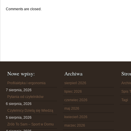
Comments are closed.
Nowe wpisy:
Archiwa
Stro
Profilaktyka i ergonomia
sierpień 2026
Arch
7 sierpnia, 2026
lipiec 2026
Spis T
Pytania od czytelników
czerwiec 2026
Tagi
6 sierpnia, 2026
maj 2026
Czytelnicy Dzielą się Wiedzą
kwiecień 2026
5 sierpnia, 2026
Zrób To Sam – Sport w Domu
marzec 2026