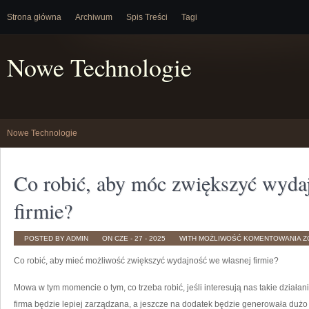
Strona główna
Archiwum
Spis Treści
Tagi
Nowe Technologie
Nowe Technologie
Co robić, aby móc zwiększyć wyda
firmie?
C
POSTED BY ADMIN
ON CZE - 27 - 2025
WITH
MOŻLIWOŚĆ KOMENTOWANIA
Z
R
A
Co robić, aby mieć możliwość zwiększyć wydajność we własnej firmie?
M
Z
W
W
Mowa w tym momencie o tym, co trzeba robić, jeśli interesują nas takie działan
S
F
firma będzie lepiej zarządzana, a jeszcze na dodatek będzie generowała dużo