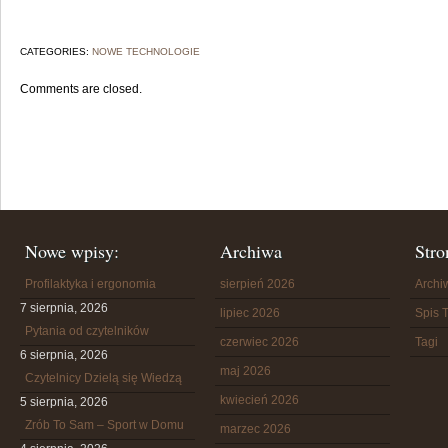
CATEGORIES:
NOWE TECHNOLOGIE
Comments are closed.
Nowe wpisy:
Archiwa
Stro
Profilaktyka i ergonomia
sierpień 2026
Arch
7 sierpnia, 2026
lipiec 2026
Spis T
Pytania od czytelników
czerwiec 2026
Tagi
6 sierpnia, 2026
maj 2026
Czytelnicy Dzielą się Wiedzą
kwiecień 2026
5 sierpnia, 2026
Zrób To Sam – Sport w Domu
marzec 2026