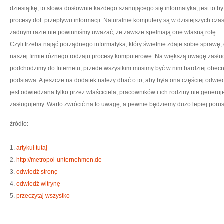
dziesiątkę, to słowa dosłownie każdego szanującego się informatyka, jest to b
procesy dot. przepływu informacji. Naturalnie komputery są w dzisiejszych cza
żadnym razie nie powinniśmy uważać, że zawsze spełniają one własną rolę.
Czyli trzeba nająć porządnego informatyka, który świetnie zdaje sobie sprawę,
naszej firmie różnego rodzaju procesy komputerowe. Na większą uwagę zasługu
podchodzimy do Internetu, przede wszystkim musimy być w nim bardziej obecni.
podstawa. A jeszcze na dodatek należy dbać o to, aby była ona częściej odwie
jest odwiedzana tylko przez właściciela, pracowników i ich rodziny nie generuje
zasługujemy. Warto zwrócić na to uwagę, a pewnie będziemy dużo lepiej porus
źródło:
———————————
1.
artykuł tutaj
2.
http://metropol-unternehmen.de
3.
odwiedź stronę
4.
odwiedź witrynę
5.
przeczytaj wszystko