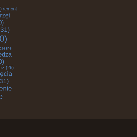
)
remont
rzęt
0)
31)
0)
czesne
edza
0)
trz
(26)
jęcia
31)
enie
e