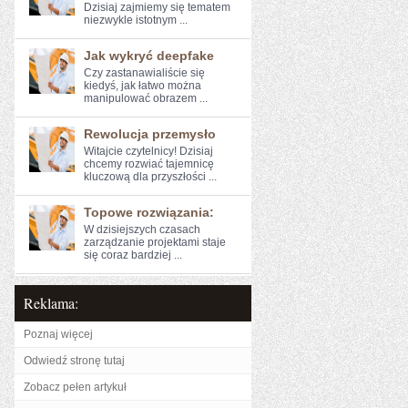
Dzisiaj zajmiemy się ⁤tematem
niezwykle istotnym ...
Jak wykryć deepfake
Czy zastanawialiście się
‍kiedyś, jak łatwo można
manipulować obrazem ...
Rewolucja przemysło
Witajcie czytelnicy! Dzisiaj ​
chcemy rozwiać⁣ tajemnicę
kluczową dla przyszłości ...
Topowe rozwiązania:
W dzisiejszych czasach
zarządzanie projektami staje
się coraz bardziej ...
Reklama:
Poznaj więcej
Odwiedź stronę tutaj
Zobacz pełen artykuł