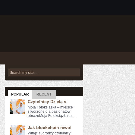
POPULAR
RECENT
Czytelnicy Dzielą s
Moja Fotoksiążka – miejsce
stworzone dla pasjonatów
obrazuMoja Fotoksiążka to ...
Jak blockchain rewol
Witajcie, drodzy czytelnicy!