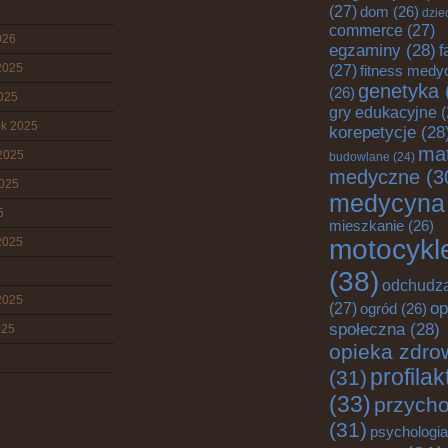
(27)
dom
(26)
dzie
commerce
(27)
026
egzaminy
(28)
f
2025
(27)
fitness medy
genetyka
(26)
2025
gry edukacyjne
(
ik 2025
korepetycje
(28
mat
2025
budowlane
(24)
medyczne
(3
2025
medycyna
5
mieszkanie
(26)
motocykl
2025
(38)
odchudz
2025
op
(27)
ogród
(26)
społeczna
(28)
025
opieka zdro
profila
(31)
(33)
przych
(31)
psychologia