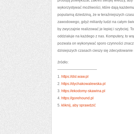
próbują powiększać zakres swojej wiedzy, aby 
wykorzystywać możliwości, które dają każdemu 
popularną dziedziną, że w teraźniejszych cza
zawodowego, gdyż miliardy ludzi na całym świe
by zwyczajnie realizować je lepiej i szybciej. 
oddziałuje na każdego z nas. Komputery, to wsp
pozwala on wykonywać sporo czynności znacznie
dzisiejszych czasach cieszy się zdecydowani
źródło:
———————————
1.
https://dsl.waw.pl
2.
https://dychakowalewska.pl
3.
https://ekodomy-skawina.pl
4.
https://gorehound.pl
5.
kliknij, aby sprawdzić