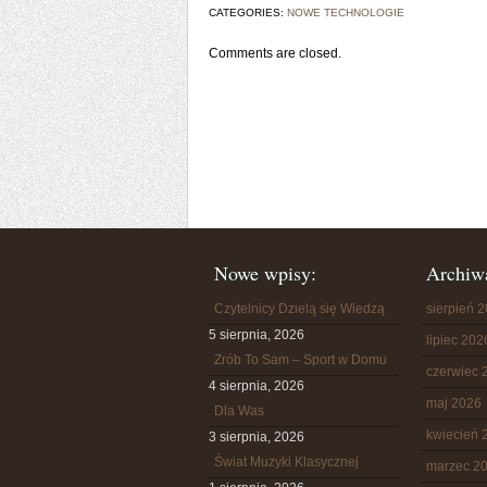
CATEGORIES:
NOWE TECHNOLOGIE
Comments are closed.
Nowe wpisy:
Archiw
Czytelnicy Dzielą się Wiedzą
sierpień 
5 sierpnia, 2026
lipiec 202
Zrób To Sam – Sport w Domu
czerwiec 
4 sierpnia, 2026
maj 2026
Dla Was
kwiecień 
3 sierpnia, 2026
Świat Muzyki Klasycznej
marzec 2