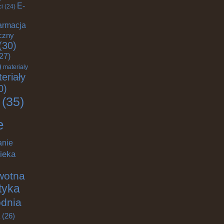
E-
ci
(24)
armacja
czny
(30)
27)
)
materiały
eriały
0)
(35)
e
anie
ieka
wotna
ktyka
odnia
(26)