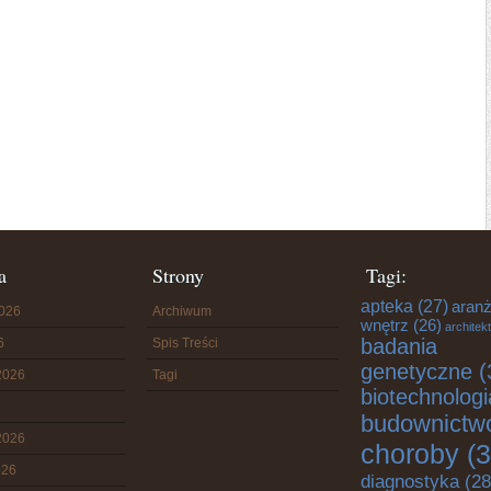
a
Strony
Tagi:
apteka
(27)
aranż
2026
Archiwum
wnętrz
(26)
architek
badania
6
Spis Treści
genetyczne
(
2026
Tagi
biotechnologi
budownictw
2026
choroby
(3
026
diagnostyka
(28