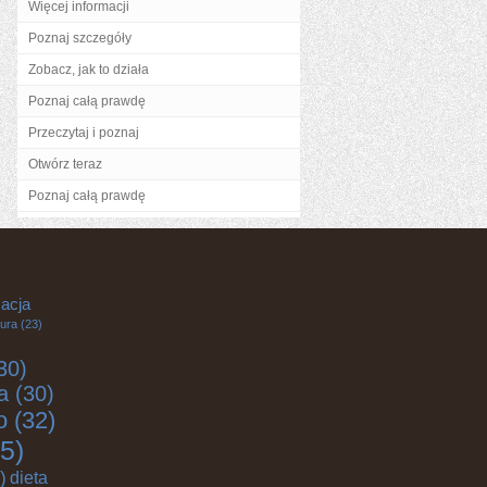
Więcej informacji
Poznaj szczegóły
Zobacz, jak to działa
Poznaj całą prawdę
Przeczytaj i poznaj
Otwórz teraz
Poznaj całą prawdę
acja
tura
(23)
30)
a
(30)
o
(32)
5)
)
dieta