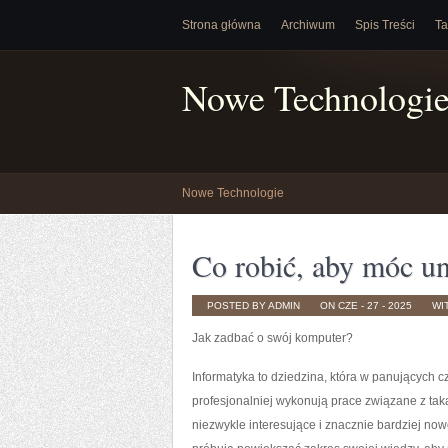
Strona główna
Archiwum
Spis Treści
Ta
Nowe Technologi
Nowe Technologie
Co robić, aby móc u
POSTED BY ADMIN
ON CZE - 27 - 2025
WI
Jak zadbać o swój komputer?
Informatyka to dziedzina, która w panujących c
profesjonalniej wykonują prace związane z taką 
niezwykle interesujące i znacznie bardziej no