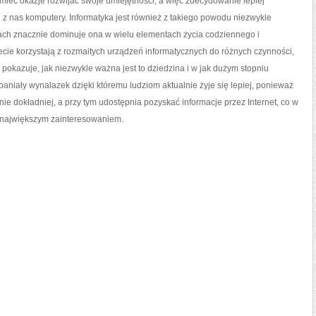
mieć okazje rozwijać swoje umiejętności, a więc zdecydowanie lepiej
z nas komputery. Informatyka jest również z takiego powodu niezwykle
sach znacznie dominuje ona w wielu elementach życia codziennego i
cie korzystają z rozmaitych urządzeń informatycznych do różnych czynności,
To pokazuje, jak niezwykle ważna jest to dziedzina i w jak dużym stopniu
aniały wynalazek dzięki któremu ludziom aktualnie żyje się lepiej, ponieważ
 dokładniej, a przy tym udostępnia pozyskać informacje przez Internet, co w
e największym zainteresowaniem.