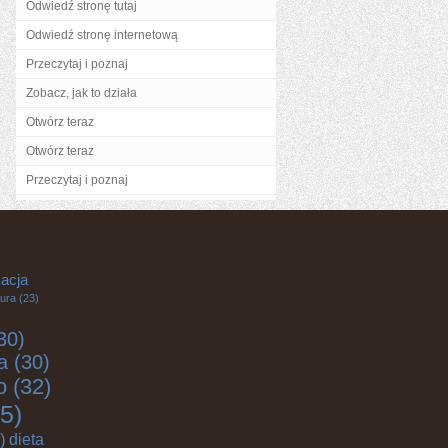
Odwiedź stronę tutaj
Odwiedź stronę internetową
Przeczytaj i poznaj
Zobacz, jak to działa
Otwórz teraz
Otwórz teraz
Przeczytaj i poznaj
acja
tura
(23)
30)
a
(30)
o
(32)
5)
)
dieta