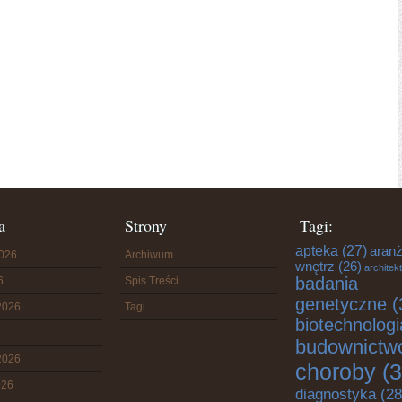
a
Strony
Tagi:
apteka
(27)
aranż
2026
Archiwum
wnętrz
(26)
architek
badania
6
Spis Treści
genetyczne
(
2026
Tagi
biotechnologi
budownictw
2026
choroby
(3
026
diagnostyka
(28