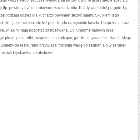
ego wszystkiego jest czas wymagania na zamówione przez siebie specjały.
ary itp. powinny być umeblowane w urządzenia. Każdy właściciel pragnie, by
rzęt rodzaju odzież dla kucharzy powinien służyć latami. Skutkiem tego
ch firm jakkolwiek co się też przedkłada na wysokie koszta. Urządzenia oraz
sce, w jakim mają pozostać zastosowane. Do fundamentalnych oraz
yć piece, piekarniki, urządzenia chłodzące, garnki, zmywarki itd. Nadchodząc
ozumiemy ze restaurator przywiązał rozległą wagę do zadbania o wizerunek
y zostali błyskawicznie obsłużeni.