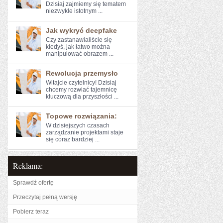
Dzisiaj zajmiemy się ⁤tematem
niezwykle istotnym ...
Jak wykryć deepfake
Czy zastanawialiście się
‍kiedyś, jak łatwo można
manipulować obrazem ...
Rewolucja przemysło
Witajcie czytelnicy! Dzisiaj ​
chcemy rozwiać⁣ tajemnicę
kluczową dla przyszłości ...
Topowe rozwiązania:
W dzisiejszych czasach
zarządzanie projektami staje
się coraz bardziej ...
Reklama:
Sprawdź ofertę
Przeczytaj pełną wersję
Pobierz teraz