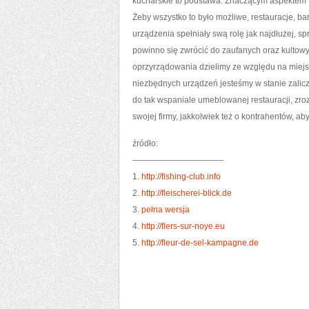
kucharskie to podstawa. Znaczącym aspektem t
Żeby wszystko to było możliwe, restauracje, b
urządzenia spełniały swą rolę jak najdłużej, sp
powinno się zwrócić do zaufanych oraz kultowy
oprzyrządowania dzielimy ze względu na miej
niezbędnych urządzeń jesteśmy w stanie zalicz
do tak wspaniale umeblowanej restauracji, zr
swojej firmy, jakkolwiek też o kontrahentów, ab
źródło:
———————————
1.
http://fishing-club.info
2.
http://fleischerei-blick.de
3.
pełna wersja
4.
http://flers-sur-noye.eu
5.
http://fleur-de-sel-kampagne.de