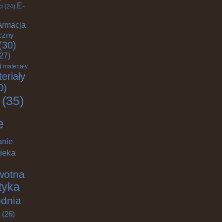
E-
ci
(24)
armacja
czny
(30)
27)
)
materiały
eriały
0)
(35)
e
anie
ieka
wotna
ktyka
odnia
(26)