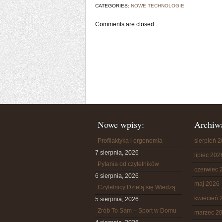
CATEGORIES:
NOWE TECHNOLOGIE
Comments are closed.
Nowe wpisy:
Archiw
Profilaktyka i ergonomia
sierpień 
7 sierpnia, 2026
lipiec 202
Pytania od czytelników
czerwiec 
6 sierpnia, 2026
maj 2026
Czytelnicy Dzielą się Wiedzą
kwiecień 
5 sierpnia, 2026
Zrób To Sam – Sport w Domu
marzec 2