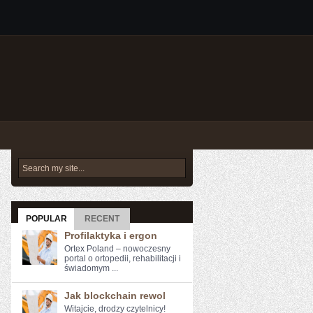
POPULAR
RECENT
Profilaktyka i ergon
Ortex Poland – nowoczesny
portal o ortopedii, rehabilitacji i
świadomym ...
Jak blockchain rewol
Witajcie, drodzy czytelnicy!