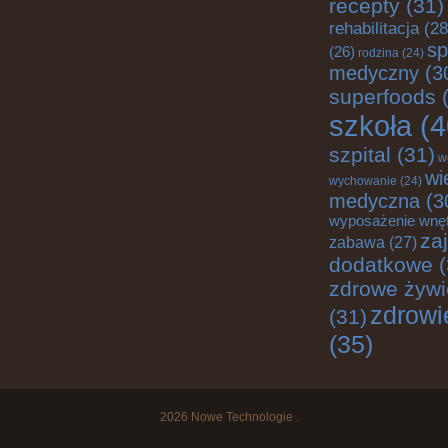
recepty
(31)
rehabilitacja
(28
sp
(26)
rodzina
(24)
medyczny
(3
superfoods
(
szkoła
(4
szpital
(31)
w
wi
wychowanie
(24)
medyczna
(3
wyposażenie wnę
za
zabawa
(27)
dodatkowe
(
zdrowe żywi
zdrowi
(31)
(35)
2026
Nowe Technologie
.