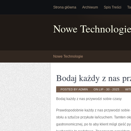
Strona główna
Archiwum
Spis Treści
Ta
Nowe Technologi
Nowe Technologie
Bodaj każdy z nas p
POSTED BY ADMIN
ON LIP - 30 - 2025
WI
Bodaj każdy z nas przywodzi sobie czasy
Prawdopodobnie każdy z nas przywodzi sobie c
stołu a sztućce przykute łańcuchem. Tamten ok
gastronomicznej, po to aby klient mógł zjeść 