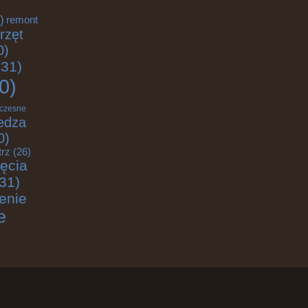
)
remont
rzęt
0)
31)
0)
czesne
edza
0)
trz
(26)
jęcia
31)
enie
e