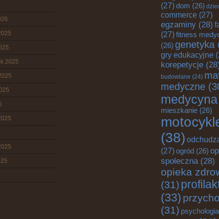
(27)
dom
(26)
dzie
commerce
(27)
026
egzaminy
(28)
f
2025
(27)
fitness medy
genetyka
(26)
2025
gry edukacyjne
(
ik 2025
korepetycje
(28
mat
2025
budowlane
(24)
medyczne
(3
2025
medycyna
5
mieszkanie
(26)
motocykl
2025
(38)
odchudz
2025
op
(27)
ogród
(26)
społeczna
(28)
025
opieka zdro
profila
(31)
(33)
przych
(31)
psychologia