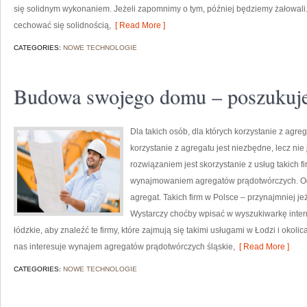
się solidnym wykonaniem. Jeżeli zapomnimy o tym, później będziemy żałowal
cechować się solidnością,
[ Read More ]
CATEGORIES:
NOWE TECHNOLOGIE
Budowa swojego domu – poszukuj
Dla takich osób, dla których korzystanie z agre
korzystanie z agregatu jest niezbędne, lecz nie 
rozwiązaniem jest skorzystanie z usług takich f
wynajmowaniem agregatów prądotwórczych. Og
agregat. Takich firm w Polsce – przynajmniej j
Wystarczy choćby wpisać w wyszukiwarkę inte
łódzkie, aby znaleźć te firmy, które zajmują się takimi usługami w Łodzi i okol
nas interesuje wynajem agregatów prądotwórczych śląskie,
[ Read More ]
CATEGORIES:
NOWE TECHNOLOGIE