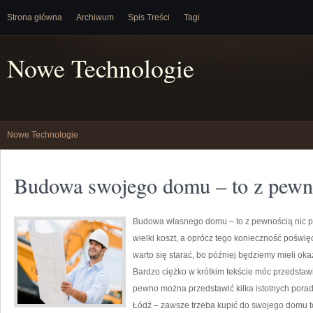
Strona główna
Archiwum
Spis Treści
Tagi
Nowe Technologie
Nowe Technologie
Budowa swojego domu – to z pewno
Budowa własnego domu – to z pewnością nic 
wielki koszt, a oprócz tego konieczność poświ
warto się starać, bo później będziemy mieli o
Bardzo ciężko w krótkim tekście móc przedstaw
pewno można przedstawić kilka istotnych pora
Łódź – zawsze trzeba kupić do swojego domu to