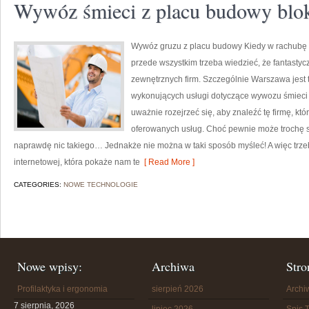
Wywóz śmieci z placu budowy bl
Wywóz gruzu z placu budowy Kiedy w rachubę 
przede wszystkim trzeba wiedzieć, że fantastyc
zewnętrznych firm. Szczególnie Warszawa jest 
wykonujących usługi dotyczące wywozu śmieci 
uważnie rozejrzeć się, aby znaleźć tę firmę, k
oferowanych usług. Choć pewnie może trochę s
naprawdę nic takiego… Jednakże nie można w taki sposób myśleć! A więc trzeb
internetowej, która pokaże nam te
[ Read More ]
CATEGORIES:
NOWE TECHNOLOGIE
Nowe wpisy:
Archiwa
Stro
Profilaktyka i ergonomia
sierpień 2026
Arch
7 sierpnia, 2026