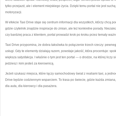
tylko przejazd, ale i element miejskiego życia. Dzięki temu portal nie jest suchą 
motoryzacji.
W efekcie Taxi Drive staje się centrum informacji dla wszystkich, którzy chcą po
gdzie czytelnik znajdzie inspiracje do zmian, ale też konkretne porady. Niezale
czy bardziej praca z klientem, portal prowadzi krok po kroku przez tematy ważn
Taxi Drive przypomina, że dobra taksówka to połączenie trzech rzeczy: pewneg
usługi. Gdy te elementy działają razem, powstaje jakość, która procentuje: spok
większa satysfakcja. I właśnie o tym jest ten portal — o drodze, na której liczy si
jedziesz i kim jesteś za kierownicą.
Jeżeli szukasz miejsca, które łączy samochodowy świat z realiami taxi, a jed
Drive będzie codziennym wsparciem. To trasa po świecie, gdzie każda zmiana,
dla auta, dla kierowcy i dla pasażera.