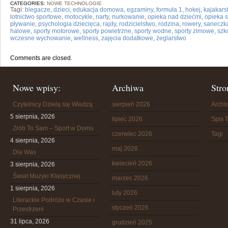
CATEGORIES:
NOWE TECHNOLOGIE
Tagi:
biegacze
,
dzieci
,
edukacja domowa
,
egzaminy
,
formuła 1
,
hokej
,
kajakars
lotnictwo sportowe
,
motocykle
,
narty
,
nurkowanie
,
opieka nad dziećmi
,
opieka 
pływanie
,
psychologia dziecięca
,
rajdy
,
rodzicielstwo
,
rodzina
,
rowery
,
saneczk
halowe
,
sporty motorowe
,
sporty powietrzne
,
sporty wodne
,
sporty zimowe
,
szk
wczesne wychowanie
,
wellness
,
zajęcia dodatkowe
,
żeglarstwo
Comments are closed.
Nowe wpisy:
Archiwa
Stro
Czytelnicy Dzielą się Wiedzą
sierpień 2026
Arch
5 sierpnia, 2026
lipiec 2026
Spis T
Zrób To Sam – Sport w Domu
czerwiec 2026
Tagi
4 sierpnia, 2026
maj 2026
Dla Was
kwiecień 2026
3 sierpnia, 2026
Świat Muzyki Klasycznej
marzec 2026
1 sierpnia, 2026
luty 2026
Literackie Podróże w Czasie i
styczeń 2026
Przestrzeni
31 lipca, 2026
grudzień 2025