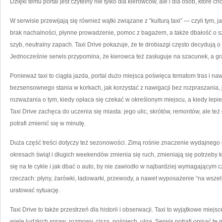
Dzięki temu portal jest czytelny nie tylko dla kierowców, ale i dla osób, które
W serwisie przewijają się również wątki związane z “kulturą taxi” — czyli tym,
brak nachalności, płynne prowadzenie, pomoc z bagażem, a także dbałość o sz
szyb, neutralny zapach. Taxi Drive pokazuje, że te drobiazgi często decydują o t
Jednocześnie serwis przypomina, że kierowca też zasługuje na szacunek, a gr
Ponieważ taxi to ciągła jazda, portal dużo miejsca poświęca tematom tras i na
bezsensownego stania w korkach, jak korzystać z nawigacji bez rozpraszania, 
rozważania o tym, kiedy opłaca się czekać w określonym miejscu, a kiedy lepie
Taxi Drive zachęca do uczenia się miasta: jego ulic, skrótów, remontów, ale t
potrafi zmienić się w minutę.
Duża część treści dotyczy też sezonowości. Zimą rośnie znaczenie wydajnego o
okresach świąt i długich weekendów zmienia się ruch, zmieniają się potrzeby kl
się na te cykle i jak dbać o auto, by nie zawiodło w najbardziej wymagającym 
rzeczach: płyny, żarówki, ładowarki, przewody, a nawet wyposażenie “na wszelki
uratować sytuację.
Taxi Drive to także przestrzeń dla historii i obserwacji. Taxi to wyjątkowe miejs
wiele ludzkich spraw: rozmowy, cisza, pośpiech, ulga. Serwis potrafi opisać te 