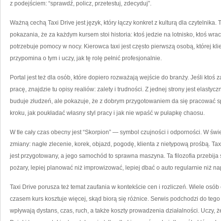
z podejściem: “sprawdź, policz, przetestuj, zdecyduj”.
Ważną cechą Taxi Drive jest język, który łączy konkret z kulturą dla czytelnika. T
pokazania, że za każdym kursem stoi historia: ktoś jedzie na lotnisko, ktoś wraca
potrzebuje pomocy w nocy. Kierowca taxi jest często pierwszą osobą, której k
przypomina o tym i uczy, jak tę rolę pełnić profesjonalnie.
Portal jest też dla osób, które dopiero rozważają wejście do branży. Jeśli ktoś 
pracę, znajdzie tu opisy realiów: zalety i trudności. Z jednej strony jest elastyc
buduje złudzeń, ale pokazuje, że z dobrym przygotowaniem da się pracować sp
kroku, jak poukładać własny styl pracy i jak nie wpaść w pułapkę chaosu.
W tle cały czas obecny jest “Skorpion” — symbol czujności i odporności. W świe
zmiany: nagłe zlecenie, korek, objazd, pogodę, klienta z nietypową prośbą. Ta
jest przygotowany, a jego samochód to sprawna maszyna. Ta filozofia przebija s
pożary, lepiej planować niż improwizować, lepiej dbać o auto regularnie niż nap
Taxi Drive porusza też temat zaufania w kontekście cen i rozliczeń. Wiele osób 
czasem kurs kosztuje więcej, skąd biorą się różnice. Serwis podchodzi do teg
wpływają dystans, czas, ruch, a także koszty prowadzenia działalności. Uczy, ż