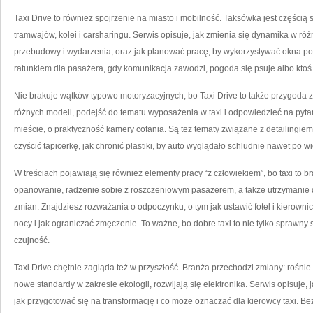
Taxi Drive to również spojrzenie na miasto i mobilność. Taksówka jest części
tramwajów, kolei i carsharingu. Serwis opisuje, jak zmienia się dynamika w ró
przebudowy i wydarzenia, oraz jak planować pracę, by wykorzystywać okna popyt
ratunkiem dla pasażera, gdy komunikacja zawodzi, pogoda się psuje albo kto
Nie brakuje wątków typowo motoryzacyjnych, bo Taxi Drive to także przygoda 
różnych modeli, podejść do tematu wyposażenia w taxi i odpowiedzieć na pytan
mieście, o praktyczność kamery cofania. Są też tematy związane z detailingiem 
czyścić tapicerkę, jak chronić plastiki, by auto wyglądało schludnie nawet po w
W treściach pojawiają się również elementy pracy “z człowiekiem”, bo taxi to bra
opanowanie, radzenie sobie z roszczeniowym pasażerem, a także utrzymanie
zmian. Znajdziesz rozważania o odpoczynku, o tym jak ustawić fotel i kierownic
nocy i jak ograniczać zmęczenie. To ważne, bo dobre taxi to nie tylko sprawny
czujność.
Taxi Drive chętnie zagląda też w przyszłość. Branża przechodzi zmiany: rośnie
nowe standardy w zakresie ekologii, rozwijają się elektronika. Serwis opisuje, 
jak przygotować się na transformację i co może oznaczać dla kierowcy taxi. Be