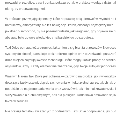
prowadzi przez ulice, trasy i punkty, pokazując jak w praktyce wygląda dyżur t
ofertę, by pracować mądrzej.
W treściach przewijają się tematy, które naprawdę bolą kierowców: wydatki na
hamulcowy, amortyzatory, ale też nawigacja, korek, obszary i największy ruch.
jak dbać o samochód, by nie pożerał budżetu, jak reagować, gdy pojawia się n
aby auto było gotowe wtedy, kiedy najbardziej go potrzebujesz.
Taxi Drive pomaga też zrozumieć, jak zmienia się branża przewozów. Nowoczesne 
systemy do zleceń, transakcje elektroniczne, opinie oraz oczekiwania pasaże
dużo miejsca zajmują kwestie technologii, które mogą ułatwić pracę: od stab
asystentów jazdy. Każdy element ma znaczenie, gdy Twoje auto jest jednocześ
Ważnym filarem Taxi Drive jest ochrona — zarówno na drodze, jak i w kontakci
dotyczące jazdy przewidującej, zachowania w niekorzystnej aurze, takich jak d
podejście do mądrego parkowania oraz wskazówki, jak minimalizować ryzyko k
skrzyżowanie o ruchu okrężnym, pas dla pieszych. Dodatkowo omawiane są kwest
także wizerunek.
Nie brakuje tematów związanych z podróżnym. Taxi Drive podpowiada, jak bu