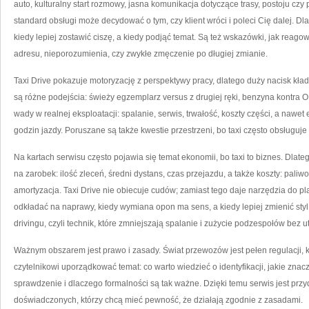
auto, kulturalny start rozmowy, jasna komunikacja dotyczące trasy, postoju czy p
standard obsługi może decydować o tym, czy klient wróci i poleci Cię dalej. Dl
kiedy lepiej zostawić ciszę, a kiedy podjąć temat. Są też wskazówki, jak reago
adresu, nieporozumienia, czy zwykłe zmęczenie po długiej zmianie.
Taxi Drive pokazuje motoryzację z perspektywy pracy, dlatego duży nacisk k
są różne podejścia: świeży egzemplarz versus z drugiej ręki, benzyna kontra 
wady w realnej eksploatacji: spalanie, serwis, trwałość, koszty części, a nawe
godzin jazdy. Poruszane są także kwestie przestrzeni, bo taxi często obsługuje l
Na kartach serwisu często pojawia się temat ekonomii, bo taxi to biznes. Dlat
na zarobek: ilość zleceń, średni dystans, czas przejazdu, a także koszty: paliwo
amortyzacja. Taxi Drive nie obiecuje cudów; zamiast tego daje narzędzia do pla
odkładać na naprawy, kiedy wymiana opon ma sens, a kiedy lepiej zmienić styl 
drivingu, czyli technik, które zmniejszają spalanie i zużycie podzespołów bez ut
Ważnym obszarem jest prawo i zasady. Świat przewozów jest pełen regulacji, k
czytelnikowi uporządkować temat: co warto wiedzieć o identyfikacji, jakie znac
sprawdzenie i dlaczego formalności są tak ważne. Dzięki temu serwis jest przy
doświadczonych, którzy chcą mieć pewność, że działają zgodnie z zasadami.