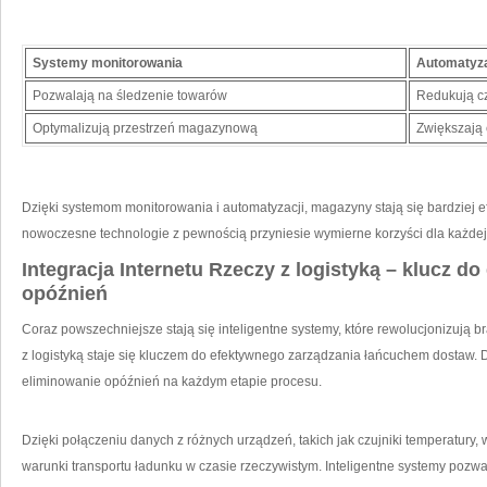
Systemy monitorowania
Automatyz
Pozwalają na śledzenie towarów
Redukują‌ cz
Optymalizują przestrzeń magazynową
Zwiększają
Dzięki systemom monitorowania i automatyzacji, magazyny stają się bardziej ef
nowoczesne technologie ⁤z pewnością przyniesie wymierne korzyści dla ‍każdej f
Integracja Internetu Rzeczy⁣ z logistyką – klucz d
opóźnień
Coraz powszechniejsze stają się inteligentne systemy, które rewolucjonizują ⁢b
z ⁢logistyką staje się kluczem do efektywnego zarządzania łańcuchem dostaw. ​D
eliminowanie opóźnień na każdym etapie procesu.
Dzięki połączeniu danych z​ różnych urządzeń, takich jak czujniki temperatury
warunki transportu ładunku w czasie​ rzeczywistym. Inteligentne systemy pozwal