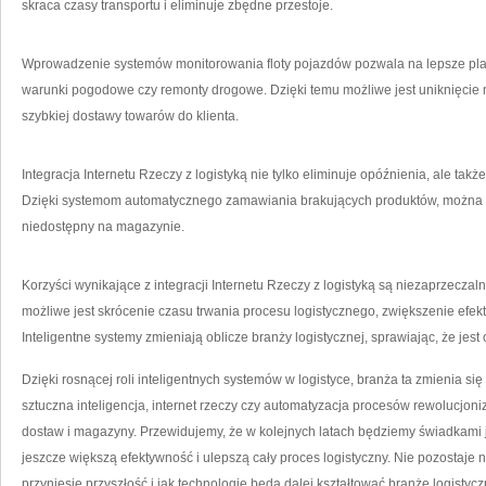
​skraca czasy transportu i⁣ eliminuje zbędne przestoje.
Wprowadzenie ⁤systemów monitorowania floty pojazdów pozwala na lepsze plano
warunki pogodowe czy remonty drogowe.⁣ Dzięki temu możliwe jest ⁣uniknięcie 
szybkiej dostawy towarów do klienta.
Integracja Internetu‍ Rzeczy z ⁤logistyką nie tylko eliminuje opóźnienia, ale ta
Dzięki systemom automatycznego zamawiania brakujących produktów, można uni
niedostępny ​na magazynie.
Korzyści wynikające⁣ z integracji Internetu Rzeczy z logistyką są‌ niezaprzec
⁢możliwe jest skrócenie czasu trwania procesu logistycznego, zwiększenie efekty
Inteligentne systemy zmieniają ⁣oblicze branży logistycznej, sprawiając, że jes
Dzięki rosnącej roli inteligentnych systemów w logistyce, branża⁢ ta zmienia si
sztuczna inteligencja, internet rzeczy czy ‍automatyzacja procesów ⁤rewolucjon
dostaw i magazyny. Przewidujemy, że⁤ w kolejnych latach będziemy świadkami 
jeszcze większą efektywność i ulepszą cały‍ proces logistyczny. Nie pozostaje na
przyniesie przyszłość i jak technologie będą dalej kształtować branżę logist