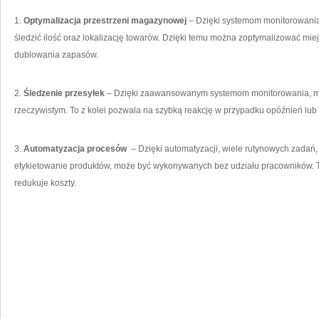
1.
Optymalizacja ‌przestrzeni magazynowej
– ⁢Dzięki ⁤systemom monitorowan
śledzić ilość‍ oraz‍ lokalizację towarów. Dzięki temu można zoptymalizować m
dublowania zapasów.
2.
Śledzenie przesyłek
– Dzięki zaawansowanym systemom monitorowania, moż
rzeczywistym.⁢ To⁢ z kolei pozwala ‍na szybką reakcję w przypadku opóźnień lu
3.
Automatyzacja procesów
⁤ – Dzięki automatyzacji, wiele‌ rutynowych zadań
etykietowanie produktów, może być⁣ wykonywanych bez udziału pracowników. To 
redukuje koszty.