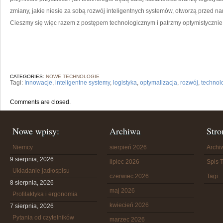
zmiany, jakie niesie za sobą rozwój inteligentnych systemów, otworzą ​przed n
Cieszmy się więc razem z ‌postępem technologicznym i patrzmy optymistycznie w
CATEGORIES:
NOWE TECHNOLOGIE
Tagi:
Innowacje
,
inteligentne systemy
,
logistyka
,
optymalizacja
,
rozwój
,
technol
Comments are closed.
Nowe wpisy:
Archiwa
Stro
Niemcy
sierpień 2026
Arch
9 sierpnia, 2026
lipiec 2026
Spis T
Układanie jadłospisu
czerwiec 2026
Tagi
8 sierpnia, 2026
maj 2026
Profilaktyka i ergonomia
kwiecień 2026
7 sierpnia, 2026
Pytania od czytelników
marzec 2026